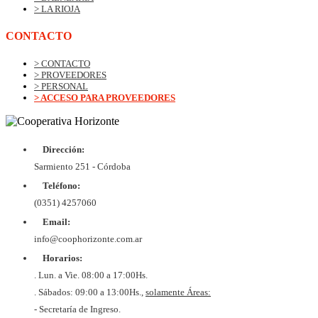
> LA RIOJA
CONTACTO
> CONTACTO
> PROVEEDORES
> PERSONAL
> ACCESO PARA PROVEEDORES
Dirección:
© Copyrig
Cooper
Sarmiento 251 - Córdoba
Horizo
Desarroll
Teléfono:
BtoB
Soluc
(0351) 4257060
Diex
COOPER
Email:
DE VIV
Y CON
info@coophorizonte.com.ar
HORIZ
Horarios:
LIMI
CUIT 
. Lun. a Vie. 08:00 a 17:00Hs.
637327
. Sábados: 09:00 a 13:00Hs.,
solamente Áreas:
- Secretaría de Ingreso.