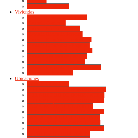
Viviendas
Mapa de Ubicaciones
Viviendas
Vivienda Compacta “Esquina”
Vivienda Compacta
Vivienda Básica “Esquina”
Vivienda Básica de dotación
Vivienda Económica de dotación
Vivienda Económica «Esquina»
Vivienda BLOCK BL «Esquina»
Vivienda Standard de dotación
Vivienda Standard «Esquina»
Vivienda Mejorada “Contemporánea”
Vivienda en lote propio
Ubicaciones
Mapa de Ubicaciones
VILLA RETIRO DE HORIZONTE IV
VILLA RETIRO DE HORIZONTE V
VILLA RETIRO DE HORIZONTE II
ITUZAINGÓ DE HORIZONTE
UNIVERSITARIO DE HORIZONTE
SANTA ISABEL DE HORIZONTE
DON BOSCO DE HORIZONTE III
BOULEVARES DE HORIZONTE III
CATÓLICA DE HORIZONTE