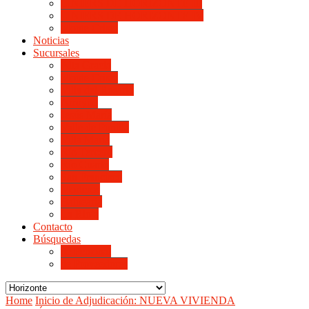
LINIERS DE HORIZONTE III
LINIERS DE HORIZONTE IV
Monte Cristo
Noticias
Sucursales
Alta Gracia
Monte Cristo
Villa del Rosario
Arroyito
Jesús María
Valle de Punilla
Villa María
Río Tercero
Río Cuarto
San Francisco
Morteros
Balnearia
La Rioja
Contacto
Búsquedas
de Personal
de Proveedores
Home
Inicio de Adjudicación: NUEVA VIVIENDA