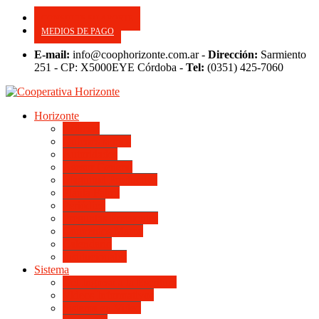
CONSULTE SU APORTE
MEDIOS DE PAGO
E-mail:
info@coophorizonte.com.ar -
Dirección:
Sarmiento
251 - CP: X5000EYE Córdoba -
Tel:
(0351) 425-7060
Horizonte
Noticias
Quienes somos
Autoridades
Asesor General
Magnitud Productiva
Planta Fabril
Periódico
Preguntas Frecuentes
Convenios Marco
Calendario
Institucionales
Sistema
Del Ingreso a la Escritura
Videos Informativos
Sistema en Video