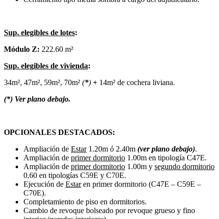
Sup. elegibles de lotes
:
Módulo Z:
222.60 m²
Sup. elegibles de vivienda
:
34m², 47m², 59m², 70m²
(
*
)
+
14m² de cochera liviana.
(*) Ver plano debajo.
OPCIONALES DESTACADOS:
Ampliación de
Estar
1.20m ó 2.40m
(ver plano debajo)
.
Ampliación de
primer dormitorio
1.00m en tipología C47E.
Ampliación de
primer dormitorio
1.00m y
segundo dormitorio
0.60 en tipologías C59E y C70E.
Ejecución de
Estar
en primer dormitorio (C47E – C59E –
C70E).
Completamiento de piso en dormitorios.
Cambio de revoque bolseado por revoque grueso y fino