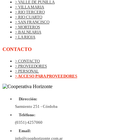
> VALLE DE PUNILLA
> VILLA MARIA
> RIO TERCERO
> RIO CUARTO
> SAN FRANCISCO
> MORTEROS
> BALNEARIA
> LA RIOJA
CONTACTO
> CONTACTO
> PROVEEDORES
> PERSONAL
> ACCESO PARA PROVEEDORES
Dirección:
© Copyrig
Cooper
Sarmiento 251 - Córdoba
Horizo
Desarroll
Teléfono:
BtoB
Soluc
(0351) 4257060
Diex
COOPER
Email:
DE VIV
Y CON
info@coophorizonte.com.ar