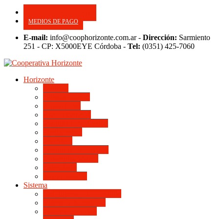
CONSULTE SU APORTE
MEDIOS DE PAGO
E-mail:
info@coophorizonte.com.ar -
Dirección:
Sarmiento
251 - CP: X5000EYE Córdoba -
Tel:
(0351) 425-7060
Horizonte
Noticias
Quienes somos
Autoridades
Asesor General
Magnitud Productiva
Planta Fabril
Periódico
Preguntas Frecuentes
Convenios Marco
Calendario
Institucionales
Sistema
Del Ingreso a la Escritura
Videos Informativos
Sistema en Video