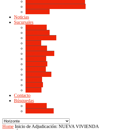
LINIERS DE HORIZONTE III
LINIERS DE HORIZONTE IV
Monte Cristo
Noticias
Sucursales
Alta Gracia
Monte Cristo
Villa del Rosario
Arroyito
Jesús María
Valle de Punilla
Villa María
Río Tercero
Río Cuarto
San Francisco
Morteros
Balnearia
La Rioja
Contacto
Búsquedas
de Personal
de Proveedores
Home
Inicio de Adjudicación: NUEVA VIVIENDA