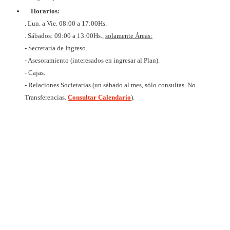
HORIZ
Horarios:
LIMI
CUIT 
. Lun. a Vie. 08:00 a 17:00Hs.
637327
. Sábados: 09:00 a 13:00Hs.,
solamente Áreas:
- Secretaría de Ingreso.
- Asesoramiento (interesados en ingresar al Plan).
- Cajas.
- Relaciones Societarias (un sábado al mes, sólo consultas. No
Transferencias.
Consultar Calendario
).