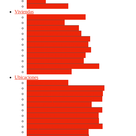
Viviendas
Mapa de Ubicaciones
Viviendas
Vivienda Compacta “Esquina”
Vivienda Compacta
Vivienda Básica “Esquina”
Vivienda Básica de dotación
Vivienda Económica de dotación
Vivienda Económica «Esquina»
Vivienda BLOCK BL «Esquina»
Vivienda Standard de dotación
Vivienda Standard «Esquina»
Vivienda Mejorada “Contemporánea”
Vivienda en lote propio
Ubicaciones
Mapa de Ubicaciones
VILLA RETIRO DE HORIZONTE IV
VILLA RETIRO DE HORIZONTE V
VILLA RETIRO DE HORIZONTE II
ITUZAINGÓ DE HORIZONTE
UNIVERSITARIO DE HORIZONTE
SANTA ISABEL DE HORIZONTE
DON BOSCO DE HORIZONTE III
BOULEVARES DE HORIZONTE III
CATÓLICA DE HORIZONTE