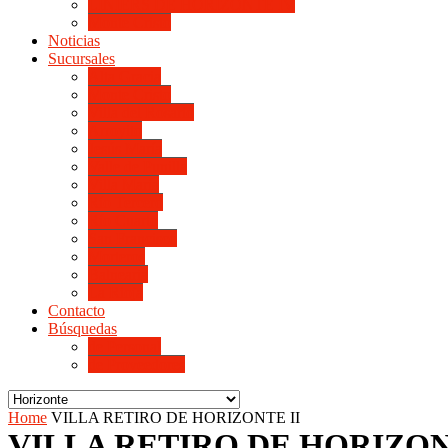
LINIERS DE HORIZONTE IV
Monte Cristo
Noticias
Sucursales
Alta Gracia
Monte Cristo
Villa del Rosario
Arroyito
Jesús María
Valle de Punilla
Villa María
Río Tercero
Río Cuarto
San Francisco
Morteros
Balnearia
La Rioja
Contacto
Búsquedas
de Personal
de Proveedores
Home
VILLA RETIRO DE HORIZONTE II
VILLA RETIRO DE HORIZON