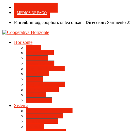
CONSULTE SU APORTE
MEDIOS DE PAGO
E-mail:
info@coophorizonte.com.ar -
Dirección:
Sarmiento 2
Horizonte
Noticias
Quienes somos
Autoridades
Asesor General
Magnitud Productiva
Planta Fabril
Periódico
Preguntas Frecuentes
Convenios Marco
Calendario
Institucionales
Sistema
Del Ingreso a la Escritura
Videos Informativos
Sistema en Video
Viviendas