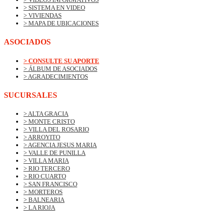
> SISTEMA EN VIDEO
> VIVIENDAS
> MAPA DE UBICACIONES
ASOCIADOS
> CONSULTE SU APORTE
> ÁLBUM DE ASOCIADOS
> AGRADECIMIENTOS
SUCURSALES
> ALTA GRACIA
> MONTE CRISTO
> VILLA DEL ROSARIO
> ARROYITO
> AGENCIA JESUS MARIA
> VALLE DE PUNILLA
> VILLA MARIA
> RIO TERCERO
> RIO CUARTO
> SAN FRANCISCO
> MORTEROS
> BALNEARIA
> LA RIOJA