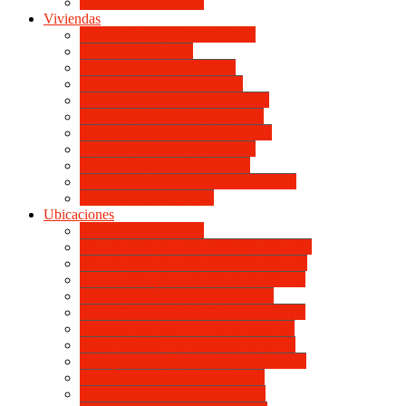
Mapa de Ubicaciones
Viviendas
Vivienda Compacta “Esquina”
Vivienda Compacta
Vivienda Básica “Esquina”
Vivienda Básica de dotación
Vivienda Económica de dotación
Vivienda Económica «Esquina»
Vivienda BLOCK BL «Esquina»
Vivienda Standard de dotación
Vivienda Standard «Esquina»
Vivienda Mejorada “Contemporánea”
Vivienda en lote propio
Ubicaciones
Mapa de Ubicaciones
VILLA RETIRO DE HORIZONTE IV
VILLA RETIRO DE HORIZONTE V
VILLA RETIRO DE HORIZONTE II
ITUZAINGÓ DE HORIZONTE
UNIVERSITARIO DE HORIZONTE
SANTA ISABEL DE HORIZONTE
DON BOSCO DE HORIZONTE III
BOULEVARES DE HORIZONTE III
CATÓLICA DE HORIZONTE
LINIERS DE HORIZONTE III