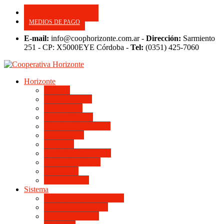
CONSULTE SU APORTE
MEDIOS DE PAGO
E-mail:
info@coophorizonte.com.ar -
Dirección:
Sarmiento
251 - CP: X5000EYE Córdoba -
Tel:
(0351) 425-7060
Horizonte
Noticias
Quienes somos
Autoridades
Asesor General
Magnitud Productiva
Planta Fabril
Periódico
Preguntas Frecuentes
Convenios Marco
Calendario
Institucionales
Sistema
Del Ingreso a la Escritura
Videos Informativos
Sistema en Video