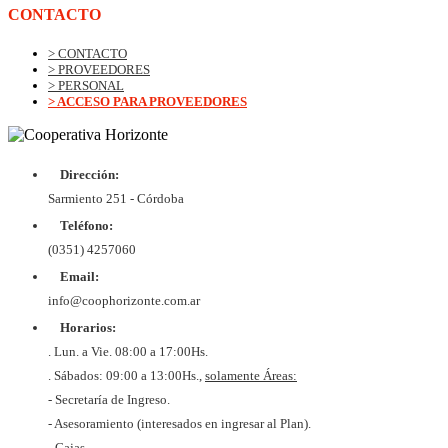
CONTACTO
> CONTACTO
> PROVEEDORES
> PERSONAL
> ACCESO PARA PROVEEDORES
Dirección:
© Copyrig
Cooper
Sarmiento 251 - Córdoba
Horizo
Desarroll
Teléfono:
BtoB
Soluc
(0351) 4257060
Diex
COOPER
Email:
DE VIV
Y CON
info@coophorizonte.com.ar
HORIZ
Horarios:
LIMI
CUIT 
. Lun. a Vie. 08:00 a 17:00Hs.
637327
. Sábados: 09:00 a 13:00Hs.,
solamente Áreas:
- Secretaría de Ingreso.
- Asesoramiento (interesados en ingresar al Plan).
- Cajas.