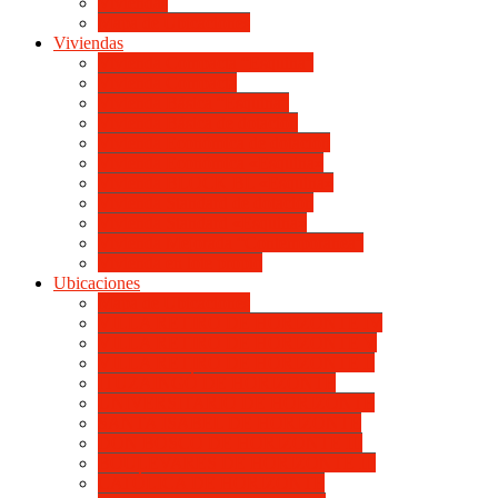
Viviendas
Mapa de Ubicaciones
Viviendas
Vivienda Compacta “Esquina”
Vivienda Compacta
Vivienda Básica “Esquina”
Vivienda Básica de dotación
Vivienda Económica de dotación
Vivienda Económica «Esquina»
Vivienda BLOCK BL «Esquina»
Vivienda Standard de dotación
Vivienda Standard «Esquina»
Vivienda Mejorada “Contemporánea”
Vivienda en lote propio
Ubicaciones
Mapa de Ubicaciones
VILLA RETIRO DE HORIZONTE IV
VILLA RETIRO DE HORIZONTE V
VILLA RETIRO DE HORIZONTE II
ITUZAINGÓ DE HORIZONTE
UNIVERSITARIO DE HORIZONTE
SANTA ISABEL DE HORIZONTE
DON BOSCO DE HORIZONTE III
BOULEVARES DE HORIZONTE III
CATÓLICA DE HORIZONTE