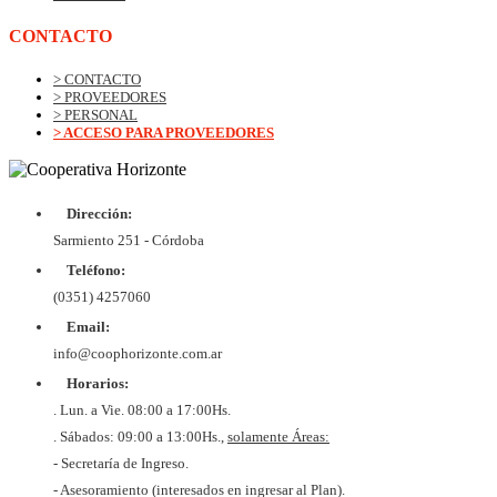
CONTACTO
> CONTACTO
> PROVEEDORES
> PERSONAL
> ACCESO PARA PROVEEDORES
Dirección:
© Copyrig
Cooper
Sarmiento 251 - Córdoba
Horizo
Desarroll
Teléfono:
BtoB
Soluc
(0351) 4257060
Diex
COOPER
Email:
DE VIV
Y CON
info@coophorizonte.com.ar
HORIZ
Horarios:
LIMI
CUIT 
. Lun. a Vie. 08:00 a 17:00Hs.
637327
. Sábados: 09:00 a 13:00Hs.,
solamente Áreas:
- Secretaría de Ingreso.
- Asesoramiento (interesados en ingresar al Plan).