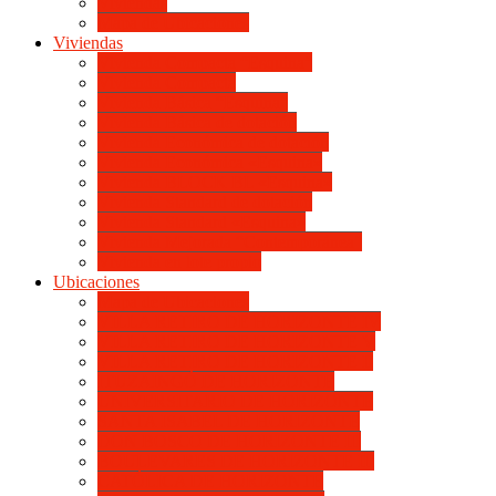
Viviendas
Mapa de Ubicaciones
Viviendas
Vivienda Compacta “Esquina”
Vivienda Compacta
Vivienda Básica “Esquina”
Vivienda Básica de dotación
Vivienda Económica de dotación
Vivienda Económica «Esquina»
Vivienda BLOCK BL «Esquina»
Vivienda Standard de dotación
Vivienda Standard «Esquina»
Vivienda Mejorada “Contemporánea”
Vivienda en lote propio
Ubicaciones
Mapa de Ubicaciones
VILLA RETIRO DE HORIZONTE IV
VILLA RETIRO DE HORIZONTE V
VILLA RETIRO DE HORIZONTE II
ITUZAINGÓ DE HORIZONTE
UNIVERSITARIO DE HORIZONTE
SANTA ISABEL DE HORIZONTE
DON BOSCO DE HORIZONTE III
BOULEVARES DE HORIZONTE III
CATÓLICA DE HORIZONTE