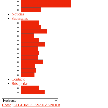
LINIERS DE HORIZONTE III
LINIERS DE HORIZONTE IV
Monte Cristo
Noticias
Sucursales
Alta Gracia
Monte Cristo
Villa del Rosario
Arroyito
Jesús María
Valle de Punilla
Villa María
Río Tercero
Río Cuarto
San Francisco
Morteros
Balnearia
La Rioja
Contacto
Búsquedas
de Personal
de Proveedores
Home
¡SEGUIMOS AVANZANDO!
1