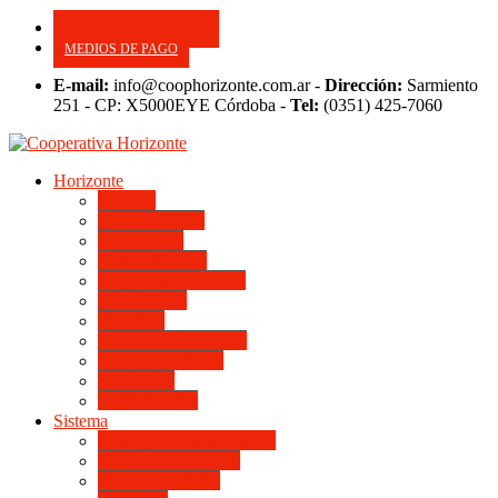
CONSULTE SU APORTE
MEDIOS DE PAGO
E-mail:
info@coophorizonte.com.ar -
Dirección:
Sarmiento
251 - CP: X5000EYE Córdoba -
Tel:
(0351) 425-7060
Horizonte
Noticias
Quienes somos
Autoridades
Asesor General
Magnitud Productiva
Planta Fabril
Periódico
Preguntas Frecuentes
Convenios Marco
Calendario
Institucionales
Sistema
Del Ingreso a la Escritura
Videos Informativos
Sistema en Video