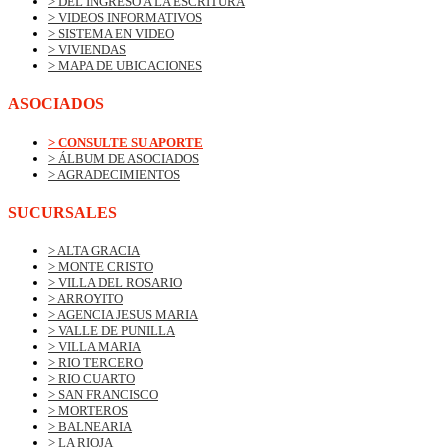
> DEL INGRESO A LA ESCRITURA
> VIDEOS INFORMATIVOS
> SISTEMA EN VIDEO
> VIVIENDAS
> MAPA DE UBICACIONES
ASOCIADOS
> CONSULTE SU APORTE
> ÁLBUM DE ASOCIADOS
> AGRADECIMIENTOS
SUCURSALES
> ALTA GRACIA
> MONTE CRISTO
> VILLA DEL ROSARIO
> ARROYITO
> AGENCIA JESUS MARIA
> VALLE DE PUNILLA
> VILLA MARIA
> RIO TERCERO
> RIO CUARTO
> SAN FRANCISCO
> MORTEROS
> BALNEARIA
> LA RIOJA