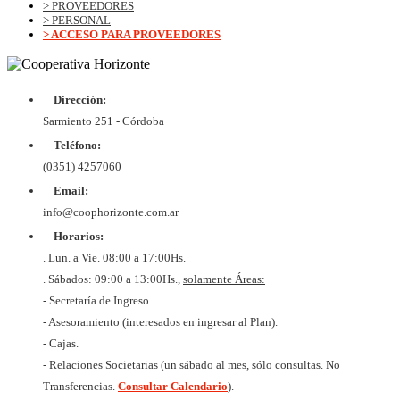
> PROVEEDORES
> PERSONAL
> ACCESO PARA PROVEEDORES
Dirección:
© Copyrig
Cooper
Sarmiento 251 - Córdoba
Horizo
Desarroll
Teléfono:
BtoB
Soluc
(0351) 4257060
Diex
COOPER
Email:
DE VIV
Y CON
info@coophorizonte.com.ar
HORIZ
Horarios:
LIMI
CUIT 
. Lun. a Vie. 08:00 a 17:00Hs.
637327
. Sábados: 09:00 a 13:00Hs.,
solamente Áreas:
- Secretaría de Ingreso.
- Asesoramiento (interesados en ingresar al Plan).
- Cajas.
- Relaciones Societarias (un sábado al mes, sólo consultas. No
Transferencias.
Consultar Calendario
).