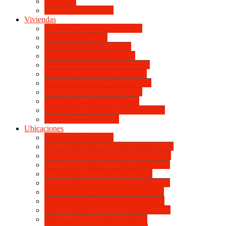
Viviendas
Mapa de Ubicaciones
Viviendas
Vivienda Compacta “Esquina”
Vivienda Compacta
Vivienda Básica “Esquina”
Vivienda Básica de dotación
Vivienda Económica de dotación
Vivienda Económica «Esquina»
Vivienda BLOCK BL «Esquina»
Vivienda Standard de dotación
Vivienda Standard «Esquina»
Vivienda Mejorada “Contemporánea”
Vivienda en lote propio
Ubicaciones
Mapa de Ubicaciones
VILLA RETIRO DE HORIZONTE IV
VILLA RETIRO DE HORIZONTE V
VILLA RETIRO DE HORIZONTE II
ITUZAINGÓ DE HORIZONTE
UNIVERSITARIO DE HORIZONTE
SANTA ISABEL DE HORIZONTE
DON BOSCO DE HORIZONTE III
BOULEVARES DE HORIZONTE III
CATÓLICA DE HORIZONTE