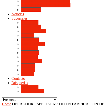
LINIERS DE HORIZONTE III
LINIERS DE HORIZONTE IV
Monte Cristo
Noticias
Sucursales
Alta Gracia
Monte Cristo
Villa del Rosario
Arroyito
Jesús María
Valle de Punilla
Villa María
Río Tercero
Río Cuarto
San Francisco
Morteros
Balnearia
La Rioja
Contacto
Búsquedas
de Personal
de Proveedores
Home
OPERADOR ESPECIALIZADO EN FABRICACIÓN DE