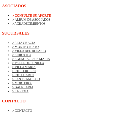
ASOCIADOS
> CONSULTE SU APORTE
> ÁLBUM DE ASOCIADOS
> AGRADECIMIENTOS
SUCURSALES
> ALTA GRACIA
> MONTE CRISTO
> VILLA DEL ROSARIO
> ARROYITO
> AGENCIA JESUS MARIA
> VALLE DE PUNILLA
> VILLA MARIA
> RIO TERCERO
> RIO CUARTO
> SAN FRANCISCO
> MORTEROS
> BALNEARIA
> LA RIOJA
CONTACTO
> CONTACTO