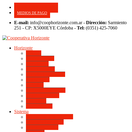
CONSULTE SU APORTE
MEDIOS DE PAGO
E-mail:
info@coophorizonte.com.ar -
Dirección:
Sarmiento
251 - CP: X5000EYE Córdoba -
Tel:
(0351) 425-7060
Horizonte
Noticias
Quienes somos
Autoridades
Asesor General
Magnitud Productiva
Planta Fabril
Periódico
Preguntas Frecuentes
Convenios Marco
Calendario
Institucionales
Sistema
Del Ingreso a la Escritura
Videos Informativos
Sistema en Video