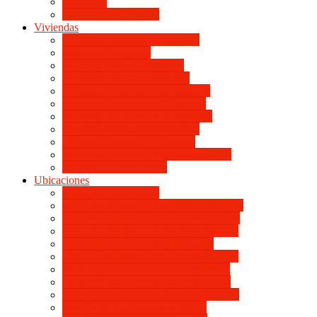
Viviendas
Mapa de Ubicaciones
Viviendas
Vivienda Compacta “Esquina”
Vivienda Compacta
Vivienda Básica “Esquina”
Vivienda Básica de dotación
Vivienda Económica de dotación
Vivienda Económica «Esquina»
Vivienda BLOCK BL «Esquina»
Vivienda Standard de dotación
Vivienda Standard «Esquina»
Vivienda Mejorada “Contemporánea”
Vivienda en lote propio
Ubicaciones
Mapa de Ubicaciones
VILLA RETIRO DE HORIZONTE IV
VILLA RETIRO DE HORIZONTE V
VILLA RETIRO DE HORIZONTE II
ITUZAINGÓ DE HORIZONTE
UNIVERSITARIO DE HORIZONTE
SANTA ISABEL DE HORIZONTE
DON BOSCO DE HORIZONTE III
BOULEVARES DE HORIZONTE III
CATÓLICA DE HORIZONTE