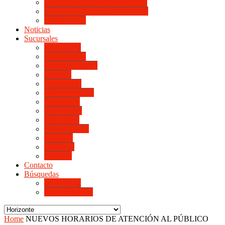
LINIERS DE HORIZONTE III
LINIERS DE HORIZONTE IV
Monte Cristo
Noticias
Sucursales
Alta Gracia
Monte Cristo
Villa del Rosario
Arroyito
Jesús María
Valle de Punilla
Villa María
Río Tercero
Río Cuarto
San Francisco
Morteros
Balnearia
La Rioja
Contacto
Búsquedas
de Personal
de Proveedores
Home
NUEVOS HORARIOS DE ATENCIÓN AL PÚBLICO