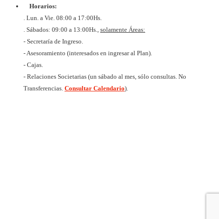
HORIZ
Horarios:
LIMI
CUIT 
. Lun. a Vie. 08:00 a 17:00Hs.
637327
. Sábados: 09:00 a 13:00Hs.,
solamente Áreas:
- Secretaría de Ingreso.
- Asesoramiento (interesados en ingresar al Plan).
- Cajas.
- Relaciones Societarias (un sábado al mes, sólo consultas. No
Transferencias.
Consultar Calendario
).