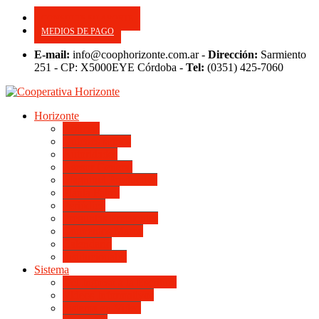
CONSULTE SU APORTE
MEDIOS DE PAGO
E-mail:
info@coophorizonte.com.ar -
Dirección:
Sarmiento
251 - CP: X5000EYE Córdoba -
Tel:
(0351) 425-7060
Horizonte
Noticias
Quienes somos
Autoridades
Asesor General
Magnitud Productiva
Planta Fabril
Periódico
Preguntas Frecuentes
Convenios Marco
Calendario
Institucionales
Sistema
Del Ingreso a la Escritura
Videos Informativos
Sistema en Video