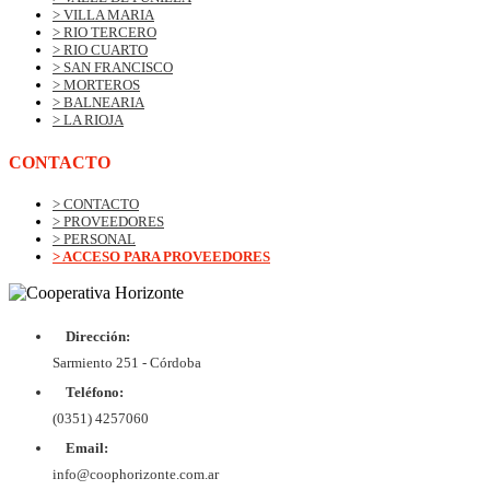
> VILLA MARIA
> RIO TERCERO
> RIO CUARTO
> SAN FRANCISCO
> MORTEROS
> BALNEARIA
> LA RIOJA
CONTACTO
> CONTACTO
> PROVEEDORES
> PERSONAL
> ACCESO PARA PROVEEDORES
Dirección:
© Copyrig
Cooper
Sarmiento 251 - Córdoba
Horizo
Desarroll
Teléfono:
BtoB
Soluc
(0351) 4257060
Diex
COOPER
Email:
DE VIV
Y CON
info@coophorizonte.com.ar