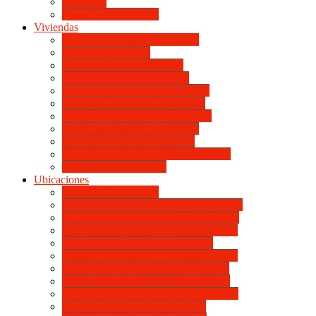
Viviendas
Mapa de Ubicaciones
Viviendas
Vivienda Compacta “Esquina”
Vivienda Compacta
Vivienda Básica “Esquina”
Vivienda Básica de dotación
Vivienda Económica de dotación
Vivienda Económica «Esquina»
Vivienda BLOCK BL «Esquina»
Vivienda Standard de dotación
Vivienda Standard «Esquina»
Vivienda Mejorada “Contemporánea”
Vivienda en lote propio
Ubicaciones
Mapa de Ubicaciones
VILLA RETIRO DE HORIZONTE IV
VILLA RETIRO DE HORIZONTE V
VILLA RETIRO DE HORIZONTE II
ITUZAINGÓ DE HORIZONTE
UNIVERSITARIO DE HORIZONTE
SANTA ISABEL DE HORIZONTE
DON BOSCO DE HORIZONTE III
BOULEVARES DE HORIZONTE III
CATÓLICA DE HORIZONTE