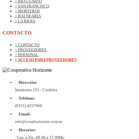
> RIO CUARTO
> SAN FRANCISCO
> MORTEROS
> BALNEARIA
> LA RIOJA
CONTACTO
> CONTACTO
> PROVEEDORES
> PERSONAL
> ACCESO PARA PROVEEDORES
Dirección:
© Copyrig
Cooper
Sarmiento 251 - Córdoba
Horizo
Desarroll
Teléfono:
BtoB
Soluc
(0351) 4257060
Diex
COOPER
Email:
DE VIV
Y CON
info@coophorizonte.com.ar
HORIZ
Horarios:
LIMI
CUIT 
. Lun. a Vie. 08:00 a 17:00Hs.