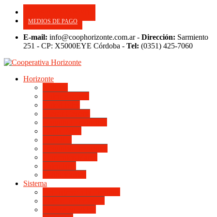
CONSULTE SU APORTE
MEDIOS DE PAGO
E-mail:
info@coophorizonte.com.ar -
Dirección:
Sarmiento
251 - CP: X5000EYE Córdoba -
Tel:
(0351) 425-7060
Horizonte
Noticias
Quienes somos
Autoridades
Asesor General
Magnitud Productiva
Planta Fabril
Periódico
Preguntas Frecuentes
Convenios Marco
Calendario
Institucionales
Sistema
Del Ingreso a la Escritura
Videos Informativos
Sistema en Video