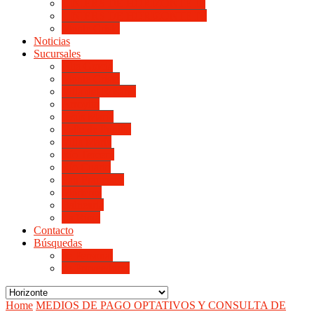
LINIERS DE HORIZONTE III
LINIERS DE HORIZONTE IV
Monte Cristo
Noticias
Sucursales
Alta Gracia
Monte Cristo
Villa del Rosario
Arroyito
Jesús María
Valle de Punilla
Villa María
Río Tercero
Río Cuarto
San Francisco
Morteros
Balnearia
La Rioja
Contacto
Búsquedas
de Personal
de Proveedores
Home
MEDIOS DE PAGO OPTATIVOS Y CONSULTA DE