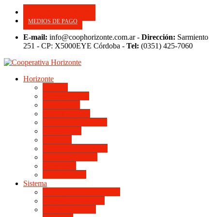
CONSULTE SU APORTE
MEDIOS DE PAGO
E-mail:
info@coophorizonte.com.ar -
Dirección:
Sarmiento
251 - CP: X5000EYE Córdoba -
Tel:
(0351) 425-7060
Horizonte
Noticias
Quienes somos
Autoridades
Asesor General
Magnitud Productiva
Planta Fabril
Periódico
Preguntas Frecuentes
Convenios Marco
Calendario
Institucionales
Sistema
Del Ingreso a la Escritura
Videos Informativos
Sistema en Video