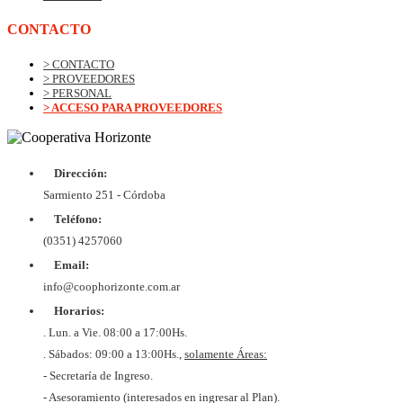
CONTACTO
> CONTACTO
> PROVEEDORES
> PERSONAL
> ACCESO PARA PROVEEDORES
Dirección:
© Copyrig
Cooper
Sarmiento 251 - Córdoba
Horizo
Desarroll
Teléfono:
BtoB
Soluc
(0351) 4257060
Diex
COOPER
Email:
DE VIV
Y CON
info@coophorizonte.com.ar
HORIZ
Horarios:
LIMI
CUIT 
. Lun. a Vie. 08:00 a 17:00Hs.
637327
. Sábados: 09:00 a 13:00Hs.,
solamente Áreas:
- Secretaría de Ingreso.
- Asesoramiento (interesados en ingresar al Plan).