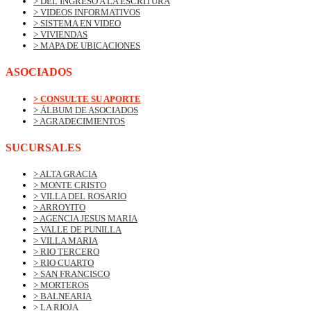
> DEL INGRESO A LA ESCRITURA
> VIDEOS INFORMATIVOS
> SISTEMA EN VIDEO
> VIVIENDAS
> MAPA DE UBICACIONES
ASOCIADOS
> CONSULTE SU APORTE
> ÁLBUM DE ASOCIADOS
> AGRADECIMIENTOS
SUCURSALES
> ALTA GRACIA
> MONTE CRISTO
> VILLA DEL ROSARIO
> ARROYITO
> AGENCIA JESUS MARIA
> VALLE DE PUNILLA
> VILLA MARIA
> RIO TERCERO
> RIO CUARTO
> SAN FRANCISCO
> MORTEROS
> BALNEARIA
> LA RIOJA