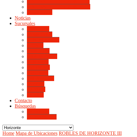
LINIERS DE HORIZONTE III
LINIERS DE HORIZONTE IV
Monte Cristo
Noticias
Sucursales
Alta Gracia
Monte Cristo
Villa del Rosario
Arroyito
Jesús María
Valle de Punilla
Villa María
Río Tercero
Río Cuarto
San Francisco
Morteros
Balnearia
La Rioja
Contacto
Búsquedas
de Personal
de Proveedores
Home
Mapa de Ubicaciones
ROBLES DE HORIZONTE III