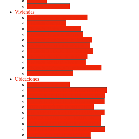
Viviendas
Mapa de Ubicaciones
Viviendas
Vivienda Compacta “Esquina”
Vivienda Compacta
Vivienda Básica “Esquina”
Vivienda Básica de dotación
Vivienda Económica de dotación
Vivienda Económica «Esquina»
Vivienda BLOCK BL «Esquina»
Vivienda Standard de dotación
Vivienda Standard «Esquina»
Vivienda Mejorada “Contemporánea”
Vivienda en lote propio
Ubicaciones
Mapa de Ubicaciones
VILLA RETIRO DE HORIZONTE IV
VILLA RETIRO DE HORIZONTE V
VILLA RETIRO DE HORIZONTE II
ITUZAINGÓ DE HORIZONTE
UNIVERSITARIO DE HORIZONTE
SANTA ISABEL DE HORIZONTE
DON BOSCO DE HORIZONTE III
BOULEVARES DE HORIZONTE III
CATÓLICA DE HORIZONTE