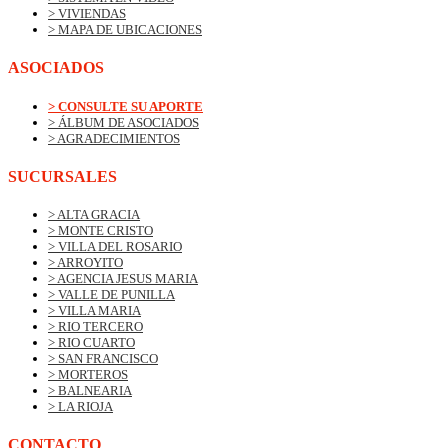
> VIVIENDAS
> MAPA DE UBICACIONES
ASOCIADOS
> CONSULTE SU APORTE
> ÁLBUM DE ASOCIADOS
> AGRADECIMIENTOS
SUCURSALES
> ALTA GRACIA
> MONTE CRISTO
> VILLA DEL ROSARIO
> ARROYITO
> AGENCIA JESUS MARIA
> VALLE DE PUNILLA
> VILLA MARIA
> RIO TERCERO
> RIO CUARTO
> SAN FRANCISCO
> MORTEROS
> BALNEARIA
> LA RIOJA
CONTACTO