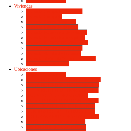
Mapa de Ubicaciones
Viviendas
Vivienda Compacta “Esquina”
Vivienda Compacta
Vivienda Básica “Esquina”
Vivienda Básica de dotación
Vivienda Económica de dotación
Vivienda Económica «Esquina»
Vivienda BLOCK BL «Esquina»
Vivienda Standard de dotación
Vivienda Standard «Esquina»
Vivienda Mejorada “Contemporánea”
Vivienda en lote propio
Ubicaciones
Mapa de Ubicaciones
VILLA RETIRO DE HORIZONTE IV
VILLA RETIRO DE HORIZONTE V
VILLA RETIRO DE HORIZONTE II
ITUZAINGÓ DE HORIZONTE
UNIVERSITARIO DE HORIZONTE
SANTA ISABEL DE HORIZONTE
DON BOSCO DE HORIZONTE III
BOULEVARES DE HORIZONTE III
CATÓLICA DE HORIZONTE
LINIERS DE HORIZONTE III