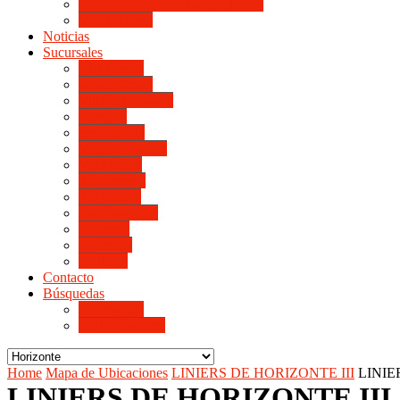
LINIERS DE HORIZONTE IV
Monte Cristo
Noticias
Sucursales
Alta Gracia
Monte Cristo
Villa del Rosario
Arroyito
Jesús María
Valle de Punilla
Villa María
Río Tercero
Río Cuarto
San Francisco
Morteros
Balnearia
La Rioja
Contacto
Búsquedas
de Personal
de Proveedores
Home
Mapa de Ubicaciones
LINIERS DE HORIZONTE III
LINIE
LINIERS DE HORIZONTE III