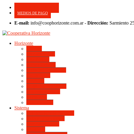
CONSULTE SU APORTE
MEDIOS DE PAGO
E-mail:
info@coophorizonte.com.ar -
Dirección:
Sarmiento 2
Horizonte
Noticias
Quienes somos
Autoridades
Asesor General
Magnitud Productiva
Planta Fabril
Periódico
Preguntas Frecuentes
Convenios Marco
Calendario
Institucionales
Sistema
Del Ingreso a la Escritura
Videos Informativos
Sistema en Video
Viviendas