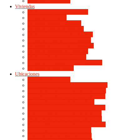
Mapa de Ubicaciones
Viviendas
Vivienda Compacta “Esquina”
Vivienda Compacta
Vivienda Básica “Esquina”
Vivienda Básica de dotación
Vivienda Económica de dotación
Vivienda Económica «Esquina»
Vivienda BLOCK BL «Esquina»
Vivienda Standard de dotación
Vivienda Standard «Esquina»
Vivienda Mejorada “Contemporánea”
Vivienda en lote propio
Ubicaciones
Mapa de Ubicaciones
VILLA RETIRO DE HORIZONTE IV
VILLA RETIRO DE HORIZONTE V
VILLA RETIRO DE HORIZONTE II
ITUZAINGÓ DE HORIZONTE
UNIVERSITARIO DE HORIZONTE
SANTA ISABEL DE HORIZONTE
DON BOSCO DE HORIZONTE III
BOULEVARES DE HORIZONTE III
CATÓLICA DE HORIZONTE
LINIERS DE HORIZONTE III