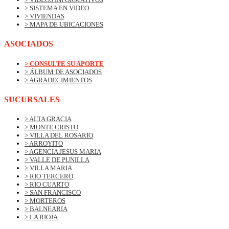
> SISTEMA EN VIDEO
> VIVIENDAS
> MAPA DE UBICACIONES
ASOCIADOS
> CONSULTE SU APORTE
> ÁLBUM DE ASOCIADOS
> AGRADECIMIENTOS
SUCURSALES
> ALTA GRACIA
> MONTE CRISTO
> VILLA DEL ROSARIO
> ARROYITO
> AGENCIA JESUS MARIA
> VALLE DE PUNILLA
> VILLA MARIA
> RIO TERCERO
> RIO CUARTO
> SAN FRANCISCO
> MORTEROS
> BALNEARIA
> LA RIOJA