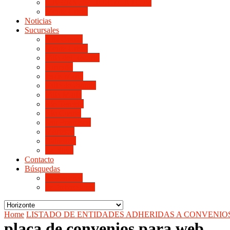
LINIERS DE HORIZONTE IV
Monte Cristo
Noticias
Sucursales
Alta Gracia
Monte Cristo
Villa del Rosario
Arroyito
Jesús María
Valle de Punilla
Villa María
Río Tercero
Río Cuarto
San Francisco
Morteros
Balnearia
La Rioja
Contacto
Búsquedas
de Personal
de Proveedores
Home
LISTADO DE ENTIDADES ADHERIDAS A CONVENIO
placa de convenios para web