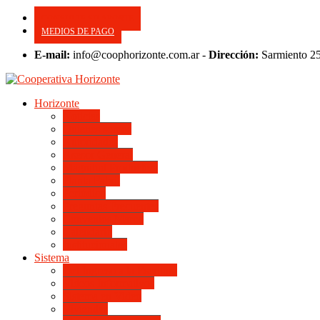
CONSULTE SU APORTE
MEDIOS DE PAGO
E-mail:
info@coophorizonte.com.ar -
Dirección:
Sarmiento 2
Horizonte
Noticias
Quienes somos
Autoridades
Asesor General
Magnitud Productiva
Planta Fabril
Periódico
Preguntas Frecuentes
Convenios Marco
Calendario
Institucionales
Sistema
Del Ingreso a la Escritura
Videos Informativos
Sistema en Video
Viviendas