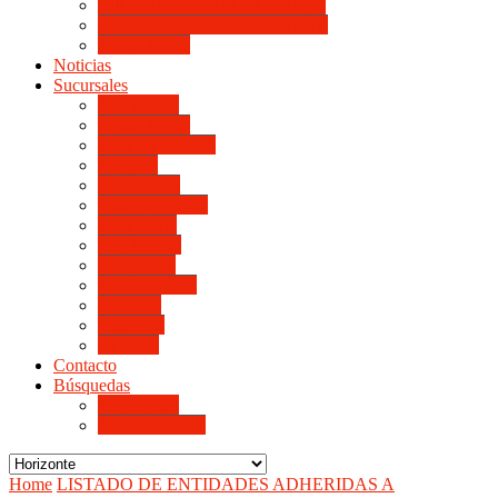
LINIERS DE HORIZONTE III
LINIERS DE HORIZONTE IV
Monte Cristo
Noticias
Sucursales
Alta Gracia
Monte Cristo
Villa del Rosario
Arroyito
Jesús María
Valle de Punilla
Villa María
Río Tercero
Río Cuarto
San Francisco
Morteros
Balnearia
La Rioja
Contacto
Búsquedas
de Personal
de Proveedores
Home
LISTADO DE ENTIDADES ADHERIDAS A