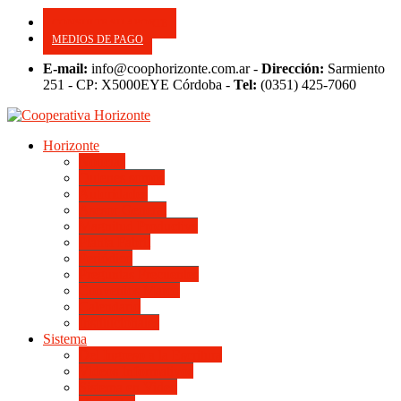
CONSULTE SU APORTE
MEDIOS DE PAGO
E-mail:
info@coophorizonte.com.ar -
Dirección:
Sarmiento
251 - CP: X5000EYE Córdoba -
Tel:
(0351) 425-7060
Horizonte
Noticias
Quienes somos
Autoridades
Asesor General
Magnitud Productiva
Planta Fabril
Periódico
Preguntas Frecuentes
Convenios Marco
Calendario
Institucionales
Sistema
Del Ingreso a la Escritura
Videos Informativos
Sistema en Video