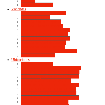
Viviendas
Mapa de Ubicaciones
Viviendas
Vivienda Compacta “Esquina”
Vivienda Compacta
Vivienda Básica “Esquina”
Vivienda Básica de dotación
Vivienda Económica de dotación
Vivienda Económica «Esquina»
Vivienda BLOCK BL «Esquina»
Vivienda Standard de dotación
Vivienda Standard «Esquina»
Vivienda Mejorada “Contemporánea”
Vivienda en lote propio
Ubicaciones
Mapa de Ubicaciones
VILLA RETIRO DE HORIZONTE IV
VILLA RETIRO DE HORIZONTE V
VILLA RETIRO DE HORIZONTE II
ITUZAINGÓ DE HORIZONTE
UNIVERSITARIO DE HORIZONTE
SANTA ISABEL DE HORIZONTE
DON BOSCO DE HORIZONTE III
BOULEVARES DE HORIZONTE III
CATÓLICA DE HORIZONTE