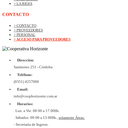
> LA RIOJA
CONTACTO
> CONTACTO
> PROVEEDORES
> PERSONAL
> ACCESO PARA PROVEEDORES
Dirección:
© Copyrig
Cooper
Sarmiento 251 - Córdoba
Horizo
Desarroll
Teléfono:
BtoB
Soluc
(0351) 4257060
Diex
COOPER
Email:
DE VIV
Y CON
info@coophorizonte.com.ar
HORIZ
Horarios:
LIMI
CUIT 
. Lun. a Vie. 08:00 a 17:00Hs.
637327
. Sábados: 09:00 a 13:00Hs.,
solamente Áreas:
- Secretaría de Ingreso.