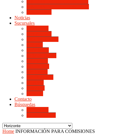
LINIERS DE HORIZONTE III
LINIERS DE HORIZONTE IV
Monte Cristo
Noticias
Sucursales
Alta Gracia
Monte Cristo
Villa del Rosario
Arroyito
Jesús María
Valle de Punilla
Villa María
Río Tercero
Río Cuarto
San Francisco
Morteros
Balnearia
La Rioja
Contacto
Búsquedas
de Personal
de Proveedores
Home
INFORMACIÓN PARA COMISIONES