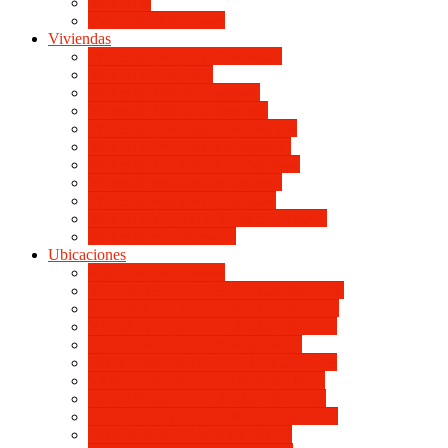
Viviendas
Mapa de Ubicaciones
Viviendas
Vivienda Compacta “Esquina”
Vivienda Compacta
Vivienda Básica “Esquina”
Vivienda Básica de dotación
Vivienda Económica de dotación
Vivienda Económica «Esquina»
Vivienda BLOCK BL «Esquina»
Vivienda Standard de dotación
Vivienda Standard «Esquina»
Vivienda Mejorada “Contemporánea”
Vivienda en lote propio
Ubicaciones
Mapa de Ubicaciones
VILLA RETIRO DE HORIZONTE IV
VILLA RETIRO DE HORIZONTE V
VILLA RETIRO DE HORIZONTE II
ITUZAINGÓ DE HORIZONTE
UNIVERSITARIO DE HORIZONTE
SANTA ISABEL DE HORIZONTE
DON BOSCO DE HORIZONTE III
BOULEVARES DE HORIZONTE III
CATÓLICA DE HORIZONTE