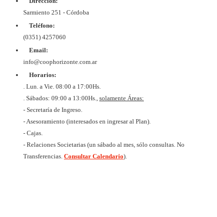
Dirección:
© Copyrig
Cooper
Sarmiento 251 - Córdoba
Horizo
Desarroll
Teléfono:
BtoB
Soluc
(0351) 4257060
Diex
COOPER
Email:
DE VIV
Y CON
info@coophorizonte.com.ar
HORIZ
Horarios:
LIMI
CUIT 
. Lun. a Vie. 08:00 a 17:00Hs.
637327
. Sábados: 09:00 a 13:00Hs.,
solamente Áreas:
- Secretaría de Ingreso.
- Asesoramiento (interesados en ingresar al Plan).
- Cajas.
- Relaciones Societarias (un sábado al mes, sólo consultas. No
Transferencias.
Consultar Calendario
).