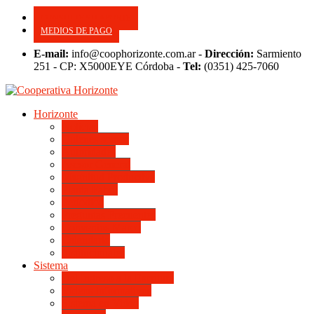
CONSULTE SU APORTE
MEDIOS DE PAGO
E-mail:
info@coophorizonte.com.ar -
Dirección:
Sarmiento
251 - CP: X5000EYE Córdoba -
Tel:
(0351) 425-7060
Horizonte
Noticias
Quienes somos
Autoridades
Asesor General
Magnitud Productiva
Planta Fabril
Periódico
Preguntas Frecuentes
Convenios Marco
Calendario
Institucionales
Sistema
Del Ingreso a la Escritura
Videos Informativos
Sistema en Video