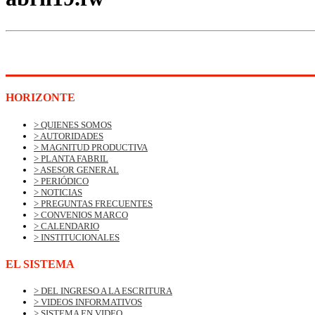
HORIZONTE
> QUIENES SOMOS
> AUTORIDADES
> MAGNITUD PRODUCTIVA
> PLANTA FABRIL
> ASESOR GENERAL
> PERIÓDICO
> NOTICIAS
> PREGUNTAS FRECUENTES
> CONVENIOS MARCO
> CALENDARIO
> INSTITUCIONALES
EL SISTEMA
> DEL INGRESO A LA ESCRITURA
> VIDEOS INFORMATIVOS
> SISTEMA EN VIDEO