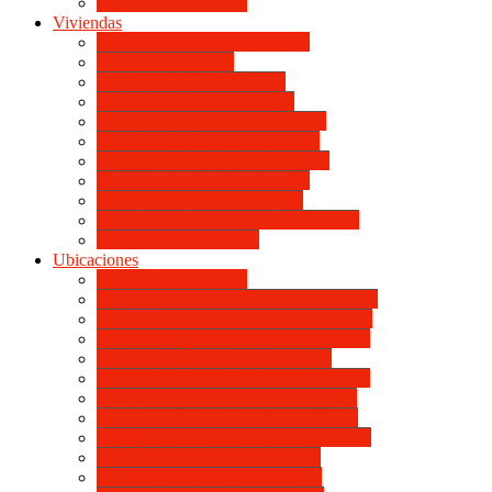
Mapa de Ubicaciones
Viviendas
Vivienda Compacta “Esquina”
Vivienda Compacta
Vivienda Básica “Esquina”
Vivienda Básica de dotación
Vivienda Económica de dotación
Vivienda Económica «Esquina»
Vivienda BLOCK BL «Esquina»
Vivienda Standard de dotación
Vivienda Standard «Esquina»
Vivienda Mejorada “Contemporánea”
Vivienda en lote propio
Ubicaciones
Mapa de Ubicaciones
VILLA RETIRO DE HORIZONTE IV
VILLA RETIRO DE HORIZONTE V
VILLA RETIRO DE HORIZONTE II
ITUZAINGÓ DE HORIZONTE
UNIVERSITARIO DE HORIZONTE
SANTA ISABEL DE HORIZONTE
DON BOSCO DE HORIZONTE III
BOULEVARES DE HORIZONTE III
CATÓLICA DE HORIZONTE
LINIERS DE HORIZONTE III