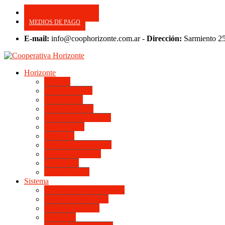
CONSULTE SU APORTE
MEDIOS DE PAGO
E-mail:
info@coophorizonte.com.ar -
Dirección:
Sarmiento 2
Horizonte
Noticias
Quienes somos
Autoridades
Asesor General
Magnitud Productiva
Planta Fabril
Periódico
Preguntas Frecuentes
Convenios Marco
Calendario
Institucionales
Sistema
Del Ingreso a la Escritura
Videos Informativos
Sistema en Video
Viviendas