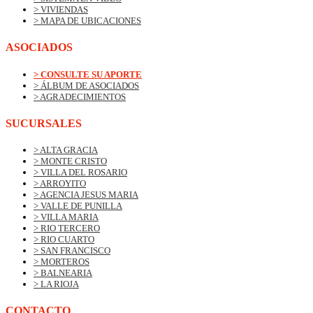
> VIVIENDAS
> MAPA DE UBICACIONES
ASOCIADOS
> CONSULTE SU APORTE
> ÁLBUM DE ASOCIADOS
> AGRADECIMIENTOS
SUCURSALES
> ALTA GRACIA
> MONTE CRISTO
> VILLA DEL ROSARIO
> ARROYITO
> AGENCIA JESUS MARIA
> VALLE DE PUNILLA
> VILLA MARIA
> RIO TERCERO
> RIO CUARTO
> SAN FRANCISCO
> MORTEROS
> BALNEARIA
> LA RIOJA
CONTACTO