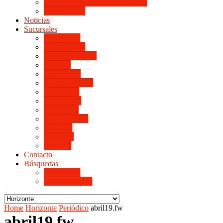
LINIERS DE HORIZONTE IV
Monte Cristo
Noticias
Sucursales
Alta Gracia
Monte Cristo
Villa del Rosario
Arroyito
Jesús María
Valle de Punilla
Villa María
Río Tercero
Río Cuarto
San Francisco
Morteros
Balnearia
La Rioja
Contacto
Búsquedas
de Personal
de Proveedores
Home
Horizonte
Periódico
abril19.fw
abril19.fw