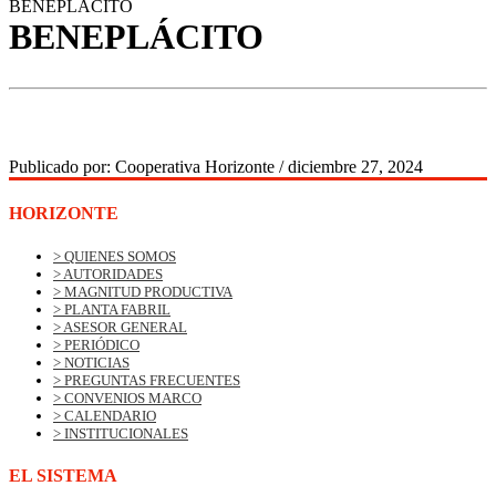
BENEPLÁCITO
BENEPLÁCITO
Publicado por:
Cooperativa Horizonte
/
diciembre 27, 2024
HORIZONTE
> QUIENES SOMOS
> AUTORIDADES
> MAGNITUD PRODUCTIVA
> PLANTA FABRIL
> ASESOR GENERAL
> PERIÓDICO
> NOTICIAS
> PREGUNTAS FRECUENTES
> CONVENIOS MARCO
> CALENDARIO
> INSTITUCIONALES
EL SISTEMA