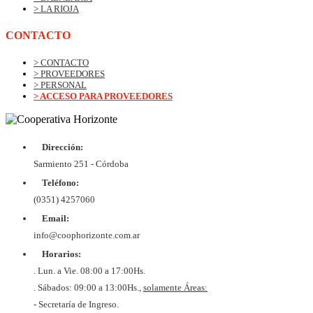
> LA RIOJA
CONTACTO
> CONTACTO
> PROVEEDORES
> PERSONAL
> ACCESO PARA PROVEEDORES
Dirección:
© Copyrig
Cooper
Sarmiento 251 - Córdoba
Horizo
Desarroll
Teléfono:
BtoB
Soluc
(0351) 4257060
Diex
COOPER
Email:
DE VIV
Y CON
info@coophorizonte.com.ar
HORIZ
Horarios:
LIMI
CUIT 
. Lun. a Vie. 08:00 a 17:00Hs.
637327
. Sábados: 09:00 a 13:00Hs.,
solamente Áreas:
- Secretaría de Ingreso.