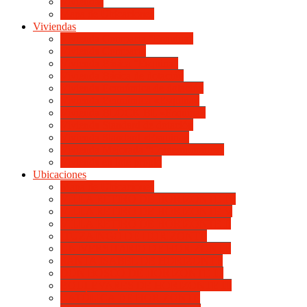
Viviendas
Mapa de Ubicaciones
Viviendas
Vivienda Compacta “Esquina”
Vivienda Compacta
Vivienda Básica “Esquina”
Vivienda Básica de dotación
Vivienda Económica de dotación
Vivienda Económica «Esquina»
Vivienda BLOCK BL «Esquina»
Vivienda Standard de dotación
Vivienda Standard «Esquina»
Vivienda Mejorada “Contemporánea”
Vivienda en lote propio
Ubicaciones
Mapa de Ubicaciones
VILLA RETIRO DE HORIZONTE IV
VILLA RETIRO DE HORIZONTE V
VILLA RETIRO DE HORIZONTE II
ITUZAINGÓ DE HORIZONTE
UNIVERSITARIO DE HORIZONTE
SANTA ISABEL DE HORIZONTE
DON BOSCO DE HORIZONTE III
BOULEVARES DE HORIZONTE III
CATÓLICA DE HORIZONTE