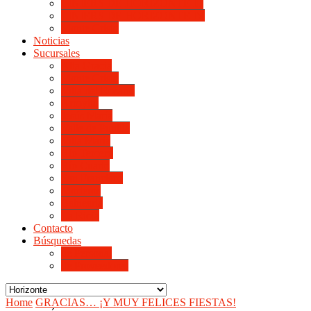
LINIERS DE HORIZONTE III
LINIERS DE HORIZONTE IV
Monte Cristo
Noticias
Sucursales
Alta Gracia
Monte Cristo
Villa del Rosario
Arroyito
Jesús María
Valle de Punilla
Villa María
Río Tercero
Río Cuarto
San Francisco
Morteros
Balnearia
La Rioja
Contacto
Búsquedas
de Personal
de Proveedores
Home
GRACIAS… ¡Y MUY FELICES FIESTAS!