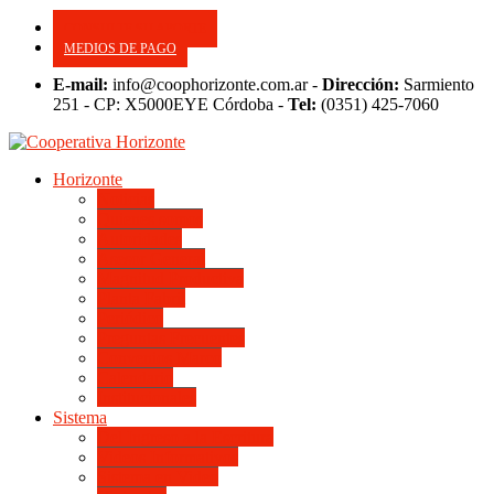
CONSULTE SU APORTE
MEDIOS DE PAGO
E-mail:
info@coophorizonte.com.ar -
Dirección:
Sarmiento
251 - CP: X5000EYE Córdoba -
Tel:
(0351) 425-7060
Horizonte
Noticias
Quienes somos
Autoridades
Asesor General
Magnitud Productiva
Planta Fabril
Periódico
Preguntas Frecuentes
Convenios Marco
Calendario
Institucionales
Sistema
Del Ingreso a la Escritura
Videos Informativos
Sistema en Video