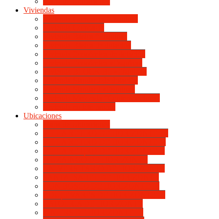
Mapa de Ubicaciones
Viviendas
Vivienda Compacta “Esquina”
Vivienda Compacta
Vivienda Básica “Esquina”
Vivienda Básica de dotación
Vivienda Económica de dotación
Vivienda Económica «Esquina»
Vivienda BLOCK BL «Esquina»
Vivienda Standard de dotación
Vivienda Standard «Esquina»
Vivienda Mejorada “Contemporánea”
Vivienda en lote propio
Ubicaciones
Mapa de Ubicaciones
VILLA RETIRO DE HORIZONTE IV
VILLA RETIRO DE HORIZONTE V
VILLA RETIRO DE HORIZONTE II
ITUZAINGÓ DE HORIZONTE
UNIVERSITARIO DE HORIZONTE
SANTA ISABEL DE HORIZONTE
DON BOSCO DE HORIZONTE III
BOULEVARES DE HORIZONTE III
CATÓLICA DE HORIZONTE
LINIERS DE HORIZONTE III