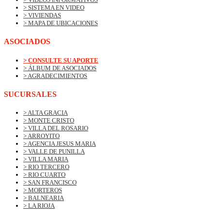
> SISTEMA EN VIDEO
> VIVIENDAS
> MAPA DE UBICACIONES
ASOCIADOS
> CONSULTE SU APORTE
> ÁLBUM DE ASOCIADOS
> AGRADECIMIENTOS
SUCURSALES
> ALTA GRACIA
> MONTE CRISTO
> VILLA DEL ROSARIO
> ARROYITO
> AGENCIA JESUS MARIA
> VALLE DE PUNILLA
> VILLA MARIA
> RIO TERCERO
> RIO CUARTO
> SAN FRANCISCO
> MORTEROS
> BALNEARIA
> LA RIOJA