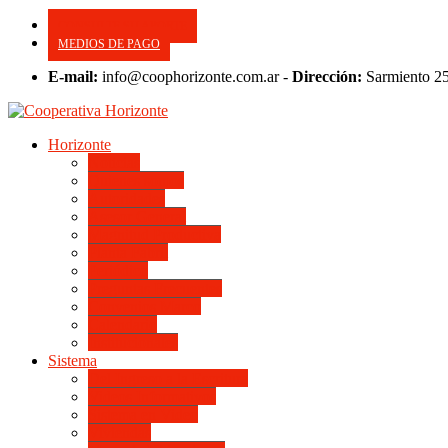
CONSULTE SU APORTE
MEDIOS DE PAGO
E-mail:
info@coophorizonte.com.ar -
Dirección:
Sarmiento 2
Horizonte
Noticias
Quienes somos
Autoridades
Asesor General
Magnitud Productiva
Planta Fabril
Periódico
Preguntas Frecuentes
Convenios Marco
Calendario
Institucionales
Sistema
Del Ingreso a la Escritura
Videos Informativos
Sistema en Video
Viviendas