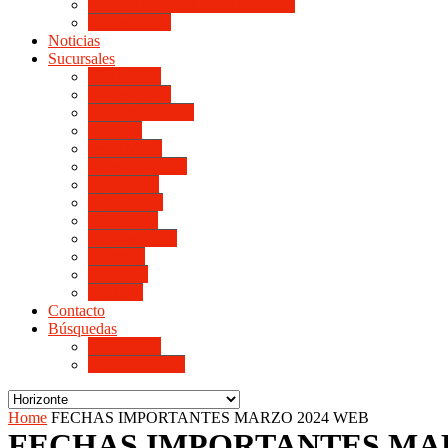
LINIERS DE HORIZONTE IV
Monte Cristo
Noticias
Sucursales
Alta Gracia
Monte Cristo
Villa del Rosario
Arroyito
Jesús María
Valle de Punilla
Villa María
Río Tercero
Río Cuarto
San Francisco
Morteros
Balnearia
La Rioja
Contacto
Búsquedas
de Personal
de Proveedores
Home
FECHAS IMPORTANTES MARZO 2024 WEB
FECHAS IMPORTANTES MAR