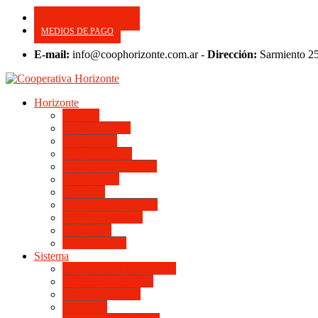
CONSULTE SU APORTE
MEDIOS DE PAGO
E-mail:
info@coophorizonte.com.ar -
Dirección:
Sarmiento 2
Horizonte
Noticias
Quienes somos
Autoridades
Asesor General
Magnitud Productiva
Planta Fabril
Periódico
Preguntas Frecuentes
Convenios Marco
Calendario
Institucionales
Sistema
Del Ingreso a la Escritura
Videos Informativos
Sistema en Video
Viviendas