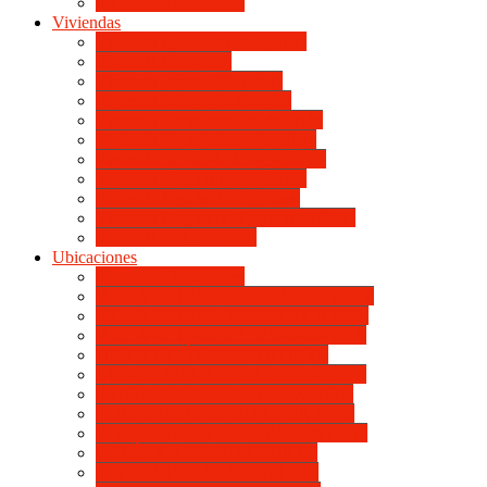
Mapa de Ubicaciones
Viviendas
Vivienda Compacta “Esquina”
Vivienda Compacta
Vivienda Básica “Esquina”
Vivienda Básica de dotación
Vivienda Económica de dotación
Vivienda Económica «Esquina»
Vivienda BLOCK BL «Esquina»
Vivienda Standard de dotación
Vivienda Standard «Esquina»
Vivienda Mejorada “Contemporánea”
Vivienda en lote propio
Ubicaciones
Mapa de Ubicaciones
VILLA RETIRO DE HORIZONTE IV
VILLA RETIRO DE HORIZONTE V
VILLA RETIRO DE HORIZONTE II
ITUZAINGÓ DE HORIZONTE
UNIVERSITARIO DE HORIZONTE
SANTA ISABEL DE HORIZONTE
DON BOSCO DE HORIZONTE III
BOULEVARES DE HORIZONTE III
CATÓLICA DE HORIZONTE
LINIERS DE HORIZONTE III