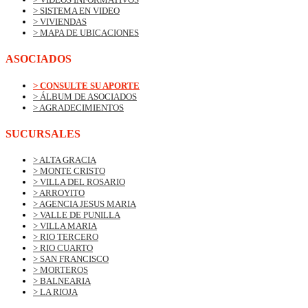
> SISTEMA EN VIDEO
> VIVIENDAS
> MAPA DE UBICACIONES
ASOCIADOS
> CONSULTE SU APORTE
> ÁLBUM DE ASOCIADOS
> AGRADECIMIENTOS
SUCURSALES
> ALTA GRACIA
> MONTE CRISTO
> VILLA DEL ROSARIO
> ARROYITO
> AGENCIA JESUS MARIA
> VALLE DE PUNILLA
> VILLA MARIA
> RIO TERCERO
> RIO CUARTO
> SAN FRANCISCO
> MORTEROS
> BALNEARIA
> LA RIOJA