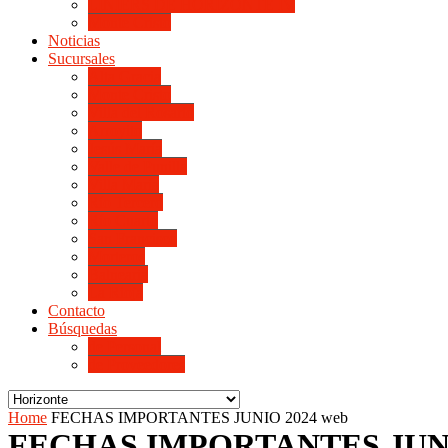
LINIERS DE HORIZONTE IV
Monte Cristo
Noticias
Sucursales
Alta Gracia
Monte Cristo
Villa del Rosario
Arroyito
Jesús María
Valle de Punilla
Villa María
Río Tercero
Río Cuarto
San Francisco
Morteros
Balnearia
La Rioja
Contacto
Búsquedas
de Personal
de Proveedores
Home
FECHAS IMPORTANTES JUNIO 2024 web
FECHAS IMPORTANTES JUNI