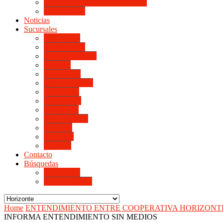
LINIERS DE HORIZONTE IV
Monte Cristo
Noticias
Sucursales
Alta Gracia
Monte Cristo
Villa del Rosario
Arroyito
Jesús María
Valle de Punilla
Villa María
Río Tercero
Río Cuarto
San Francisco
Morteros
Balnearia
La Rioja
Contacto
Búsquedas
de Personal
de Proveedores
Home
ENTENDIMIENTO ENTRE COOPERATIVA HORIZONTE
INFORMA ENTENDIMIENTO SIN MEDIOS