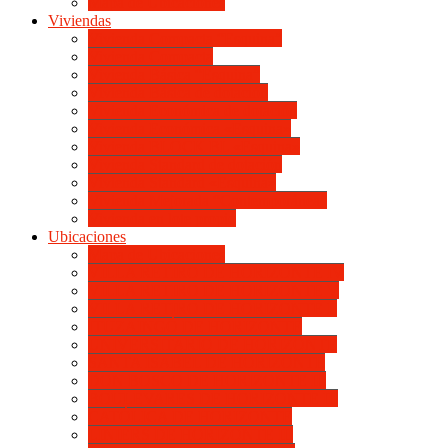
Mapa de Ubicaciones
Viviendas
Vivienda Compacta “Esquina”
Vivienda Compacta
Vivienda Básica “Esquina”
Vivienda Básica de dotación
Vivienda Económica de dotación
Vivienda Económica «Esquina»
Vivienda BLOCK BL «Esquina»
Vivienda Standard de dotación
Vivienda Standard «Esquina»
Vivienda Mejorada “Contemporánea”
Vivienda en lote propio
Ubicaciones
Mapa de Ubicaciones
VILLA RETIRO DE HORIZONTE IV
VILLA RETIRO DE HORIZONTE V
VILLA RETIRO DE HORIZONTE II
ITUZAINGÓ DE HORIZONTE
UNIVERSITARIO DE HORIZONTE
SANTA ISABEL DE HORIZONTE
DON BOSCO DE HORIZONTE III
BOULEVARES DE HORIZONTE III
CATÓLICA DE HORIZONTE
LINIERS DE HORIZONTE III