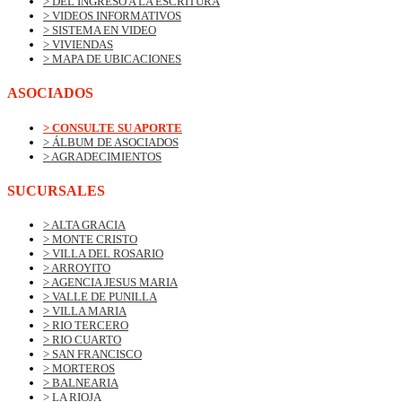
> DEL INGRESO A LA ESCRITURA
> VIDEOS INFORMATIVOS
> SISTEMA EN VIDEO
> VIVIENDAS
> MAPA DE UBICACIONES
ASOCIADOS
> CONSULTE SU APORTE
> ÁLBUM DE ASOCIADOS
> AGRADECIMIENTOS
SUCURSALES
> ALTA GRACIA
> MONTE CRISTO
> VILLA DEL ROSARIO
> ARROYITO
> AGENCIA JESUS MARIA
> VALLE DE PUNILLA
> VILLA MARIA
> RIO TERCERO
> RIO CUARTO
> SAN FRANCISCO
> MORTEROS
> BALNEARIA
> LA RIOJA