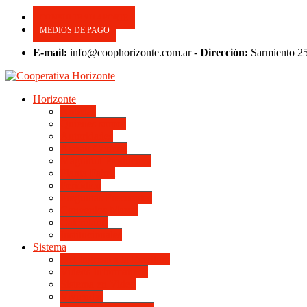
CONSULTE SU APORTE
MEDIOS DE PAGO
E-mail:
info@coophorizonte.com.ar -
Dirección:
Sarmiento 2
Horizonte
Noticias
Quienes somos
Autoridades
Asesor General
Magnitud Productiva
Planta Fabril
Periódico
Preguntas Frecuentes
Convenios Marco
Calendario
Institucionales
Sistema
Del Ingreso a la Escritura
Videos Informativos
Sistema en Video
Viviendas