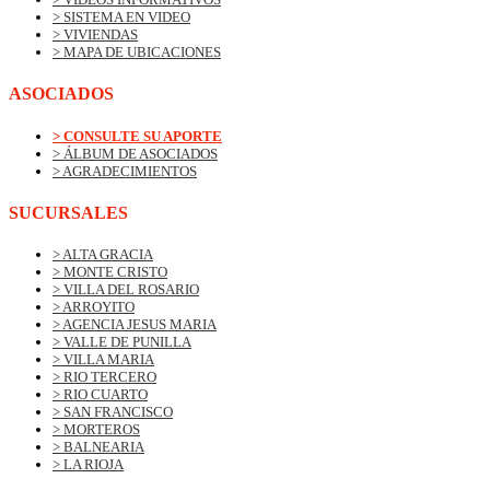
> SISTEMA EN VIDEO
> VIVIENDAS
> MAPA DE UBICACIONES
ASOCIADOS
> CONSULTE SU APORTE
> ÁLBUM DE ASOCIADOS
> AGRADECIMIENTOS
SUCURSALES
> ALTA GRACIA
> MONTE CRISTO
> VILLA DEL ROSARIO
> ARROYITO
> AGENCIA JESUS MARIA
> VALLE DE PUNILLA
> VILLA MARIA
> RIO TERCERO
> RIO CUARTO
> SAN FRANCISCO
> MORTEROS
> BALNEARIA
> LA RIOJA