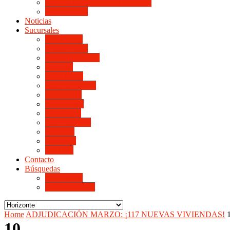
LINIERS DE HORIZONTE IV
Monte Cristo
Noticias
Sucursales
Alta Gracia
Monte Cristo
Villa del Rosario
Arroyito
Jesús María
Valle de Punilla
Villa María
Río Tercero
Río Cuarto
San Francisco
Morteros
Balnearia
La Rioja
Contacto
Búsquedas
de Personal
de Proveedores
Home
ADJUDICACIÓN MARZO: ¡117 NUEVAS VIVIENDAS!
10