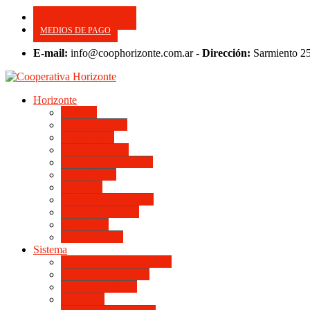
CONSULTE SU APORTE
MEDIOS DE PAGO
E-mail:
info@coophorizonte.com.ar -
Dirección:
Sarmiento 2
Horizonte
Noticias
Quienes somos
Autoridades
Asesor General
Magnitud Productiva
Planta Fabril
Periódico
Preguntas Frecuentes
Convenios Marco
Calendario
Institucionales
Sistema
Del Ingreso a la Escritura
Videos Informativos
Sistema en Video
Viviendas