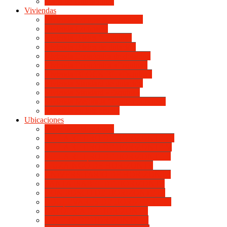
Mapa de Ubicaciones
Viviendas
Vivienda Compacta “Esquina”
Vivienda Compacta
Vivienda Básica “Esquina”
Vivienda Básica de dotación
Vivienda Económica de dotación
Vivienda Económica «Esquina»
Vivienda BLOCK BL «Esquina»
Vivienda Standard de dotación
Vivienda Standard «Esquina»
Vivienda Mejorada “Contemporánea”
Vivienda en lote propio
Ubicaciones
Mapa de Ubicaciones
VILLA RETIRO DE HORIZONTE IV
VILLA RETIRO DE HORIZONTE V
VILLA RETIRO DE HORIZONTE II
ITUZAINGÓ DE HORIZONTE
UNIVERSITARIO DE HORIZONTE
SANTA ISABEL DE HORIZONTE
DON BOSCO DE HORIZONTE III
BOULEVARES DE HORIZONTE III
CATÓLICA DE HORIZONTE
LINIERS DE HORIZONTE III