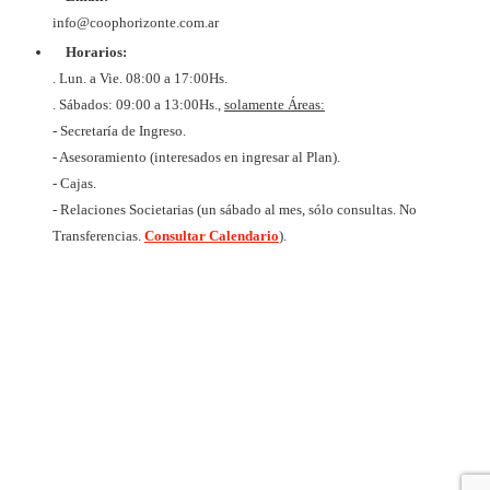
DE VIV
Y CON
info@coophorizonte.com.ar
HORIZ
Horarios:
LIMI
CUIT 
. Lun. a Vie. 08:00 a 17:00Hs.
637327
. Sábados: 09:00 a 13:00Hs.,
solamente Áreas:
- Secretaría de Ingreso.
- Asesoramiento (interesados en ingresar al Plan).
- Cajas.
- Relaciones Societarias (un sábado al mes, sólo consultas. No
Transferencias.
Consultar Calendario
).