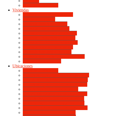
Viviendas
Mapa de Ubicaciones
Viviendas
Vivienda Compacta “Esquina”
Vivienda Compacta
Vivienda Básica “Esquina”
Vivienda Básica de dotación
Vivienda Económica de dotación
Vivienda Económica «Esquina»
Vivienda BLOCK BL «Esquina»
Vivienda Standard de dotación
Vivienda Standard «Esquina»
Vivienda Mejorada “Contemporánea”
Vivienda en lote propio
Ubicaciones
Mapa de Ubicaciones
VILLA RETIRO DE HORIZONTE IV
VILLA RETIRO DE HORIZONTE V
VILLA RETIRO DE HORIZONTE II
ITUZAINGÓ DE HORIZONTE
UNIVERSITARIO DE HORIZONTE
SANTA ISABEL DE HORIZONTE
DON BOSCO DE HORIZONTE III
BOULEVARES DE HORIZONTE III
CATÓLICA DE HORIZONTE