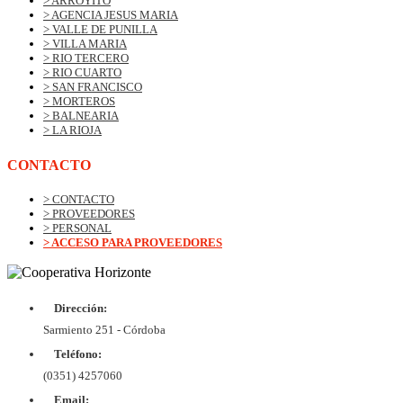
> ARROYITO
> AGENCIA JESUS MARIA
> VALLE DE PUNILLA
> VILLA MARIA
> RIO TERCERO
> RIO CUARTO
> SAN FRANCISCO
> MORTEROS
> BALNEARIA
> LA RIOJA
CONTACTO
> CONTACTO
> PROVEEDORES
> PERSONAL
> ACCESO PARA PROVEEDORES
Dirección:
© Copyrig
Cooper
Sarmiento 251 - Córdoba
Horizo
Desarroll
Teléfono:
BtoB
Soluc
(0351) 4257060
Diex
COOPER
Email: