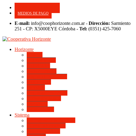
CONSULTE SU APORTE
MEDIOS DE PAGO
E-mail:
info@coophorizonte.com.ar -
Dirección:
Sarmiento
251 - CP: X5000EYE Córdoba -
Tel:
(0351) 425-7060
Horizonte
Noticias
Quienes somos
Autoridades
Asesor General
Magnitud Productiva
Planta Fabril
Periódico
Preguntas Frecuentes
Convenios Marco
Calendario
Institucionales
Sistema
Del Ingreso a la Escritura
Videos Informativos
Sistema en Video