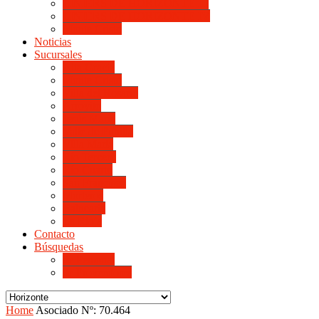
LINIERS DE HORIZONTE III
LINIERS DE HORIZONTE IV
Monte Cristo
Noticias
Sucursales
Alta Gracia
Monte Cristo
Villa del Rosario
Arroyito
Jesús María
Valle de Punilla
Villa María
Río Tercero
Río Cuarto
San Francisco
Morteros
Balnearia
La Rioja
Contacto
Búsquedas
de Personal
de Proveedores
Home
Asociado Nº: 70.464