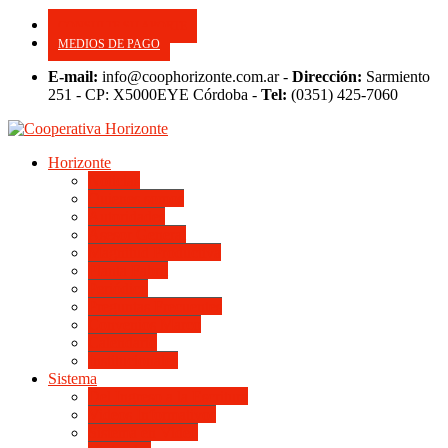
CONSULTE SU APORTE
MEDIOS DE PAGO
E-mail:
info@coophorizonte.com.ar -
Dirección:
Sarmiento
251 - CP: X5000EYE Córdoba -
Tel:
(0351) 425-7060
Horizonte
Noticias
Quienes somos
Autoridades
Asesor General
Magnitud Productiva
Planta Fabril
Periódico
Preguntas Frecuentes
Convenios Marco
Calendario
Institucionales
Sistema
Del Ingreso a la Escritura
Videos Informativos
Sistema en Video