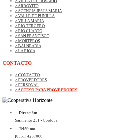
> VILLA DEL ROSARIO
> ARROYITO
> AGENCIA JESUS MARIA
> VALLE DE PUNILLA
> VILLA MARIA
> RIO TERCERO
> RIO CUARTO
> SAN FRANCISCO
> MORTEROS
> BALNEARIA
> LA RIOJA
CONTACTO
> CONTACTO
> PROVEEDORES
> PERSONAL
> ACCESO PARA PROVEEDORES
Dirección:
© Copyrig
Cooper
Sarmiento 251 - Córdoba
Horizo
Desarroll
Teléfono:
BtoB
Soluc
(0351) 4257060
Diex