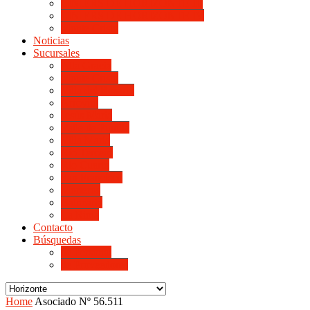
LINIERS DE HORIZONTE III
LINIERS DE HORIZONTE IV
Monte Cristo
Noticias
Sucursales
Alta Gracia
Monte Cristo
Villa del Rosario
Arroyito
Jesús María
Valle de Punilla
Villa María
Río Tercero
Río Cuarto
San Francisco
Morteros
Balnearia
La Rioja
Contacto
Búsquedas
de Personal
de Proveedores
Home
Asociado Nº 56.511