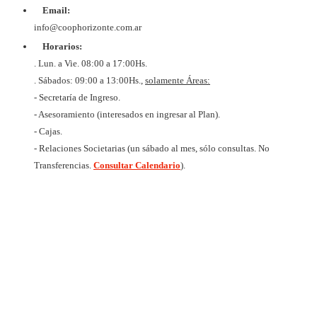
COOPER
Email:
DE VIV
Y CON
info@coophorizonte.com.ar
HORIZ
Horarios:
LIMI
CUIT 
. Lun. a Vie. 08:00 a 17:00Hs.
637327
. Sábados: 09:00 a 13:00Hs.,
solamente Áreas:
- Secretaría de Ingreso.
- Asesoramiento (interesados en ingresar al Plan).
- Cajas.
- Relaciones Societarias (un sábado al mes, sólo consultas. No
Transferencias.
Consultar Calendario
).