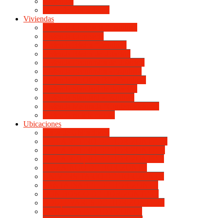
Viviendas
Mapa de Ubicaciones
Viviendas
Vivienda Compacta “Esquina”
Vivienda Compacta
Vivienda Básica “Esquina”
Vivienda Básica de dotación
Vivienda Económica de dotación
Vivienda Económica «Esquina»
Vivienda BLOCK BL «Esquina»
Vivienda Standard de dotación
Vivienda Standard «Esquina»
Vivienda Mejorada “Contemporánea”
Vivienda en lote propio
Ubicaciones
Mapa de Ubicaciones
VILLA RETIRO DE HORIZONTE IV
VILLA RETIRO DE HORIZONTE V
VILLA RETIRO DE HORIZONTE II
ITUZAINGÓ DE HORIZONTE
UNIVERSITARIO DE HORIZONTE
SANTA ISABEL DE HORIZONTE
DON BOSCO DE HORIZONTE III
BOULEVARES DE HORIZONTE III
CATÓLICA DE HORIZONTE