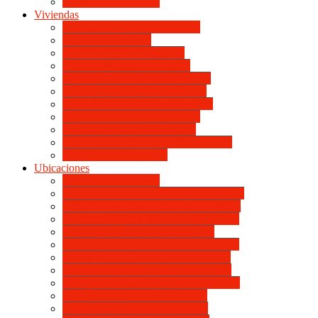
Mapa de Ubicaciones
Viviendas
Vivienda Compacta “Esquina”
Vivienda Compacta
Vivienda Básica “Esquina”
Vivienda Básica de dotación
Vivienda Económica de dotación
Vivienda Económica «Esquina»
Vivienda BLOCK BL «Esquina»
Vivienda Standard de dotación
Vivienda Standard «Esquina»
Vivienda Mejorada “Contemporánea”
Vivienda en lote propio
Ubicaciones
Mapa de Ubicaciones
VILLA RETIRO DE HORIZONTE IV
VILLA RETIRO DE HORIZONTE V
VILLA RETIRO DE HORIZONTE II
ITUZAINGÓ DE HORIZONTE
UNIVERSITARIO DE HORIZONTE
SANTA ISABEL DE HORIZONTE
DON BOSCO DE HORIZONTE III
BOULEVARES DE HORIZONTE III
CATÓLICA DE HORIZONTE
LINIERS DE HORIZONTE III