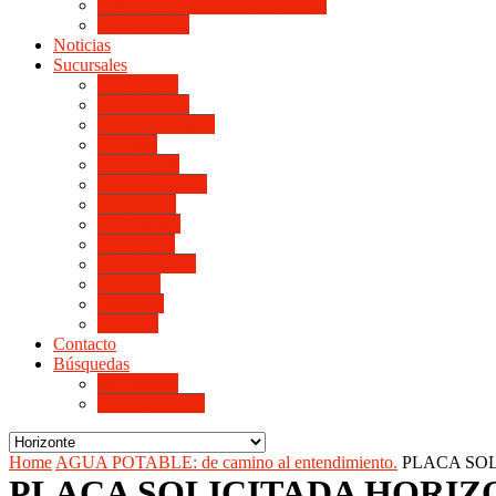
LINIERS DE HORIZONTE IV
Monte Cristo
Noticias
Sucursales
Alta Gracia
Monte Cristo
Villa del Rosario
Arroyito
Jesús María
Valle de Punilla
Villa María
Río Tercero
Río Cuarto
San Francisco
Morteros
Balnearia
La Rioja
Contacto
Búsquedas
de Personal
de Proveedores
Home
AGUA POTABLE: de camino al entendimiento.
PLACA SO
PLACA SOLICITADA HORIZ