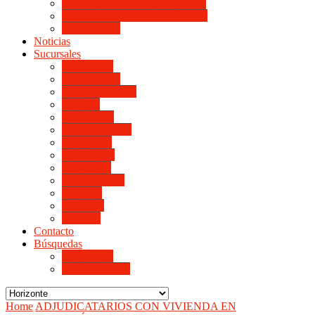
LINIERS DE HORIZONTE III
LINIERS DE HORIZONTE IV
Monte Cristo
Noticias
Sucursales
Alta Gracia
Monte Cristo
Villa del Rosario
Arroyito
Jesús María
Valle de Punilla
Villa María
Río Tercero
Río Cuarto
San Francisco
Morteros
Balnearia
La Rioja
Contacto
Búsquedas
de Personal
de Proveedores
Home
ADJUDICATARIOS CON VIVIENDA EN