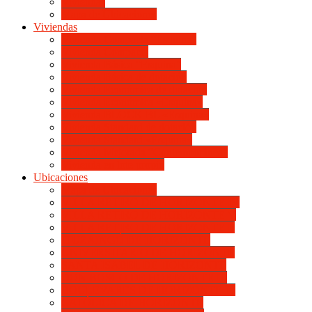
Viviendas
Mapa de Ubicaciones
Viviendas
Vivienda Compacta “Esquina”
Vivienda Compacta
Vivienda Básica “Esquina”
Vivienda Básica de dotación
Vivienda Económica de dotación
Vivienda Económica «Esquina»
Vivienda BLOCK BL «Esquina»
Vivienda Standard de dotación
Vivienda Standard «Esquina»
Vivienda Mejorada “Contemporánea”
Vivienda en lote propio
Ubicaciones
Mapa de Ubicaciones
VILLA RETIRO DE HORIZONTE IV
VILLA RETIRO DE HORIZONTE V
VILLA RETIRO DE HORIZONTE II
ITUZAINGÓ DE HORIZONTE
UNIVERSITARIO DE HORIZONTE
SANTA ISABEL DE HORIZONTE
DON BOSCO DE HORIZONTE III
BOULEVARES DE HORIZONTE III
CATÓLICA DE HORIZONTE