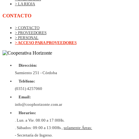
> LA RIOJA
CONTACTO
> CONTACTO
> PROVEEDORES
> PERSONAL
> ACCESO PARA PROVEEDORES
Dirección:
© Copyrig
Cooper
Sarmiento 251 - Córdoba
Horizo
Desarroll
Teléfono:
BtoB
Soluc
(0351) 4257060
Diex
COOPER
Email:
DE VIV
Y CON
info@coophorizonte.com.ar
HORIZ
Horarios:
LIMI
CUIT 
. Lun. a Vie. 08:00 a 17:00Hs.
637327
. Sábados: 09:00 a 13:00Hs.,
solamente Áreas:
- Secretaría de Ingreso.