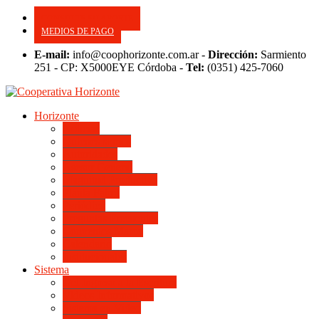
CONSULTE SU APORTE
MEDIOS DE PAGO
E-mail:
info@coophorizonte.com.ar -
Dirección:
Sarmiento
251 - CP: X5000EYE Córdoba -
Tel:
(0351) 425-7060
Horizonte
Noticias
Quienes somos
Autoridades
Asesor General
Magnitud Productiva
Planta Fabril
Periódico
Preguntas Frecuentes
Convenios Marco
Calendario
Institucionales
Sistema
Del Ingreso a la Escritura
Videos Informativos
Sistema en Video