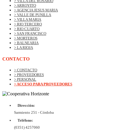
> VILLA DEL ROSARIO
> ARROYITO
> AGENCIA JESUS MARIA
> VALLE DE PUNILLA
> VILLA MARIA
> RIO TERCERO
> RIO CUARTO
> SAN FRANCISCO
> MORTEROS
> BALNEARIA
> LA RIOJA
CONTACTO
> CONTACTO
> PROVEEDORES
> PERSONAL
> ACCESO PARA PROVEEDORES
Dirección:
© Copyrig
Cooper
Sarmiento 251 - Córdoba
Horizo
Desarroll
Teléfono:
BtoB
Soluc
(0351) 4257060
Diex