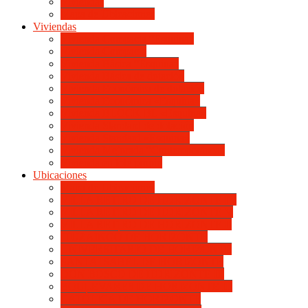
Viviendas
Mapa de Ubicaciones
Viviendas
Vivienda Compacta “Esquina”
Vivienda Compacta
Vivienda Básica “Esquina”
Vivienda Básica de dotación
Vivienda Económica de dotación
Vivienda Económica «Esquina»
Vivienda BLOCK BL «Esquina»
Vivienda Standard de dotación
Vivienda Standard «Esquina»
Vivienda Mejorada “Contemporánea”
Vivienda en lote propio
Ubicaciones
Mapa de Ubicaciones
VILLA RETIRO DE HORIZONTE IV
VILLA RETIRO DE HORIZONTE V
VILLA RETIRO DE HORIZONTE II
ITUZAINGÓ DE HORIZONTE
UNIVERSITARIO DE HORIZONTE
SANTA ISABEL DE HORIZONTE
DON BOSCO DE HORIZONTE III
BOULEVARES DE HORIZONTE III
CATÓLICA DE HORIZONTE