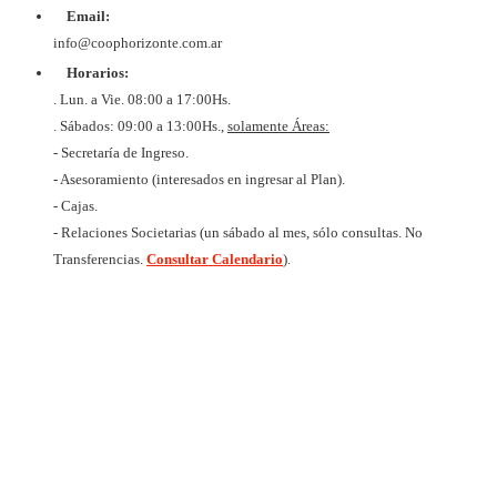
COOPER
Email:
DE VIV
Y CON
info@coophorizonte.com.ar
HORIZ
Horarios:
LIMI
CUIT 
. Lun. a Vie. 08:00 a 17:00Hs.
637327
. Sábados: 09:00 a 13:00Hs.,
solamente Áreas:
- Secretaría de Ingreso.
- Asesoramiento (interesados en ingresar al Plan).
- Cajas.
- Relaciones Societarias (un sábado al mes, sólo consultas. No
Transferencias.
Consultar Calendario
).