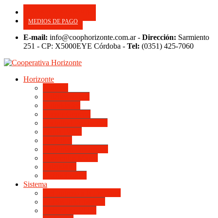
CONSULTE SU APORTE
MEDIOS DE PAGO
E-mail:
info@coophorizonte.com.ar -
Dirección:
Sarmiento
251 - CP: X5000EYE Córdoba -
Tel:
(0351) 425-7060
Horizonte
Noticias
Quienes somos
Autoridades
Asesor General
Magnitud Productiva
Planta Fabril
Periódico
Preguntas Frecuentes
Convenios Marco
Calendario
Institucionales
Sistema
Del Ingreso a la Escritura
Videos Informativos
Sistema en Video