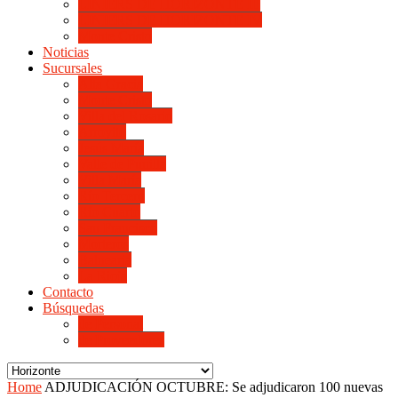
LINIERS DE HORIZONTE III
LINIERS DE HORIZONTE IV
Monte Cristo
Noticias
Sucursales
Alta Gracia
Monte Cristo
Villa del Rosario
Arroyito
Jesús María
Valle de Punilla
Villa María
Río Tercero
Río Cuarto
San Francisco
Morteros
Balnearia
La Rioja
Contacto
Búsquedas
de Personal
de Proveedores
Home
ADJUDICACIÓN OCTUBRE: Se adjudicaron 100 nuevas