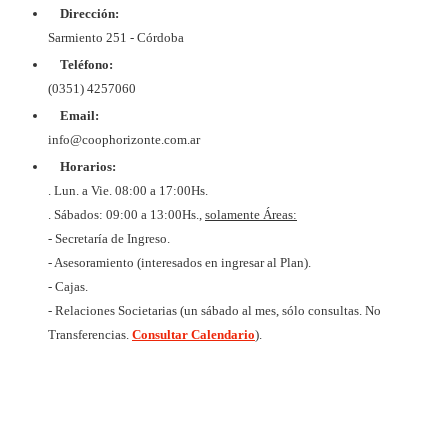
Dirección:
© Copyrig
Cooper
Sarmiento 251 - Córdoba
Horizo
Desarroll
Teléfono:
BtoB
Soluc
(0351) 4257060
Diex
COOPER
Email:
DE VIV
Y CON
info@coophorizonte.com.ar
HORIZ
Horarios:
LIMI
CUIT 
. Lun. a Vie. 08:00 a 17:00Hs.
637327
. Sábados: 09:00 a 13:00Hs.,
solamente Áreas:
- Secretaría de Ingreso.
- Asesoramiento (interesados en ingresar al Plan).
- Cajas.
- Relaciones Societarias (un sábado al mes, sólo consultas. No
Transferencias.
Consultar Calendario
).