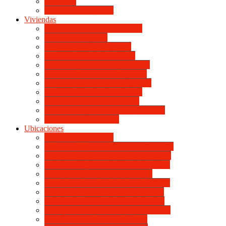
Viviendas
Mapa de Ubicaciones
Viviendas
Vivienda Compacta “Esquina”
Vivienda Compacta
Vivienda Básica “Esquina”
Vivienda Básica de dotación
Vivienda Económica de dotación
Vivienda Económica «Esquina»
Vivienda BLOCK BL «Esquina»
Vivienda Standard de dotación
Vivienda Standard «Esquina»
Vivienda Mejorada “Contemporánea”
Vivienda en lote propio
Ubicaciones
Mapa de Ubicaciones
VILLA RETIRO DE HORIZONTE IV
VILLA RETIRO DE HORIZONTE V
VILLA RETIRO DE HORIZONTE II
ITUZAINGÓ DE HORIZONTE
UNIVERSITARIO DE HORIZONTE
SANTA ISABEL DE HORIZONTE
DON BOSCO DE HORIZONTE III
BOULEVARES DE HORIZONTE III
CATÓLICA DE HORIZONTE