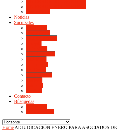
LINIERS DE HORIZONTE III
LINIERS DE HORIZONTE IV
Monte Cristo
Noticias
Sucursales
Alta Gracia
Monte Cristo
Villa del Rosario
Arroyito
Jesús María
Valle de Punilla
Villa María
Río Tercero
Río Cuarto
San Francisco
Morteros
Balnearia
La Rioja
Contacto
Búsquedas
de Personal
de Proveedores
Home
ADJUDICACIÓN ENERO PARA ASOCIADOS DE