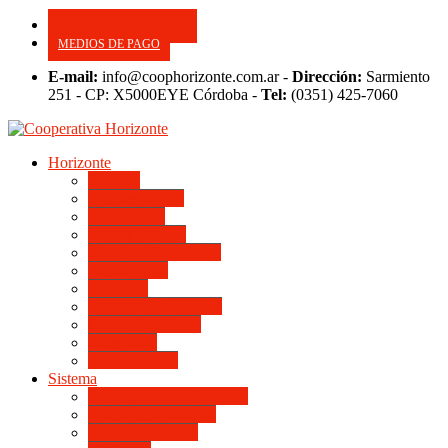
CONSULTE SU APORTE
MEDIOS DE PAGO
E-mail:
info@coophorizonte.com.ar -
Dirección:
Sarmiento
251 - CP: X5000EYE Córdoba -
Tel:
(0351) 425-7060
Horizonte
Noticias
Quienes somos
Autoridades
Asesor General
Magnitud Productiva
Planta Fabril
Periódico
Preguntas Frecuentes
Convenios Marco
Calendario
Institucionales
Sistema
Del Ingreso a la Escritura
Videos Informativos
Sistema en Video