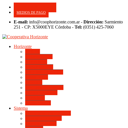
CONSULTE SU APORTE
MEDIOS DE PAGO
E-mail:
info@coophorizonte.com.ar -
Dirección:
Sarmiento
251 - CP: X5000EYE Córdoba -
Tel:
(0351) 425-7060
Horizonte
Noticias
Quienes somos
Autoridades
Asesor General
Magnitud Productiva
Planta Fabril
Periódico
Preguntas Frecuentes
Convenios Marco
Calendario
Institucionales
Sistema
Del Ingreso a la Escritura
Videos Informativos
Sistema en Video