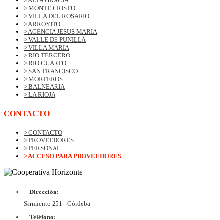
> ALTA GRACIA
> MONTE CRISTO
> VILLA DEL ROSARIO
> ARROYITO
> AGENCIA JESUS MARIA
> VALLE DE PUNILLA
> VILLA MARIA
> RIO TERCERO
> RIO CUARTO
> SAN FRANCISCO
> MORTEROS
> BALNEARIA
> LA RIOJA
CONTACTO
> CONTACTO
> PROVEEDORES
> PERSONAL
> ACCESO PARA PROVEEDORES
Dirección:
© Copyrig
Cooper
Sarmiento 251 - Córdoba
Horizo
Desarroll
Teléfono: