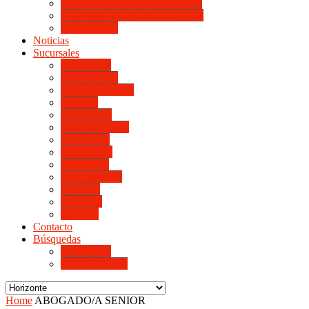
LINIERS DE HORIZONTE III
LINIERS DE HORIZONTE IV
Monte Cristo
Noticias
Sucursales
Alta Gracia
Monte Cristo
Villa del Rosario
Arroyito
Jesús María
Valle de Punilla
Villa María
Río Tercero
Río Cuarto
San Francisco
Morteros
Balnearia
La Rioja
Contacto
Búsquedas
de Personal
de Proveedores
Home
ABOGADO/A SENIOR