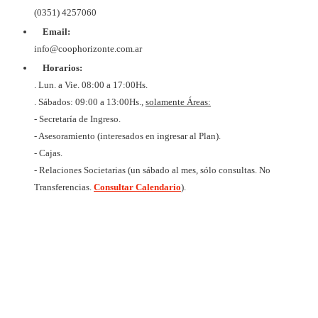
BtoB
Soluc
(0351) 4257060
Diex
COOPER
Email:
DE VIV
Y CON
info@coophorizonte.com.ar
HORIZ
Horarios:
LIMI
CUIT 
. Lun. a Vie. 08:00 a 17:00Hs.
637327
. Sábados: 09:00 a 13:00Hs.,
solamente Áreas:
- Secretaría de Ingreso.
- Asesoramiento (interesados en ingresar al Plan).
- Cajas.
- Relaciones Societarias (un sábado al mes, sólo consultas. No
Transferencias.
Consultar Calendario
).