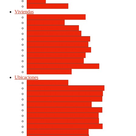
Viviendas
Mapa de Ubicaciones
Viviendas
Vivienda Compacta “Esquina”
Vivienda Compacta
Vivienda Básica “Esquina”
Vivienda Básica de dotación
Vivienda Económica de dotación
Vivienda Económica «Esquina»
Vivienda BLOCK BL «Esquina»
Vivienda Standard de dotación
Vivienda Standard «Esquina»
Vivienda Mejorada “Contemporánea”
Vivienda en lote propio
Ubicaciones
Mapa de Ubicaciones
VILLA RETIRO DE HORIZONTE IV
VILLA RETIRO DE HORIZONTE V
VILLA RETIRO DE HORIZONTE II
ITUZAINGÓ DE HORIZONTE
UNIVERSITARIO DE HORIZONTE
SANTA ISABEL DE HORIZONTE
DON BOSCO DE HORIZONTE III
BOULEVARES DE HORIZONTE III
CATÓLICA DE HORIZONTE