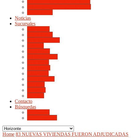
LINIERS DE HORIZONTE III
LINIERS DE HORIZONTE IV
Monte Cristo
Noticias
Sucursales
Alta Gracia
Monte Cristo
Villa del Rosario
Arroyito
Jesús María
Valle de Punilla
Villa María
Río Tercero
Río Cuarto
San Francisco
Morteros
Balnearia
La Rioja
Contacto
Búsquedas
de Personal
de Proveedores
Home
83 NUEVAS VIVIENDAS FUERON ADJUDICADAS