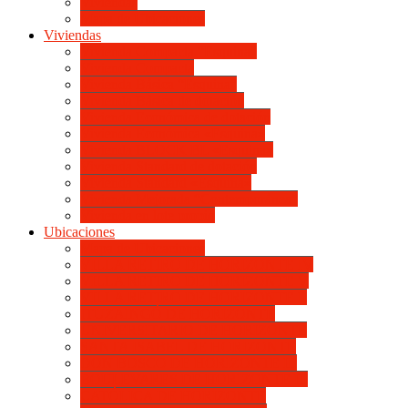
Viviendas
Mapa de Ubicaciones
Viviendas
Vivienda Compacta “Esquina”
Vivienda Compacta
Vivienda Básica “Esquina”
Vivienda Básica de dotación
Vivienda Económica de dotación
Vivienda Económica «Esquina»
Vivienda BLOCK BL «Esquina»
Vivienda Standard de dotación
Vivienda Standard «Esquina»
Vivienda Mejorada “Contemporánea”
Vivienda en lote propio
Ubicaciones
Mapa de Ubicaciones
VILLA RETIRO DE HORIZONTE IV
VILLA RETIRO DE HORIZONTE V
VILLA RETIRO DE HORIZONTE II
ITUZAINGÓ DE HORIZONTE
UNIVERSITARIO DE HORIZONTE
SANTA ISABEL DE HORIZONTE
DON BOSCO DE HORIZONTE III
BOULEVARES DE HORIZONTE III
CATÓLICA DE HORIZONTE