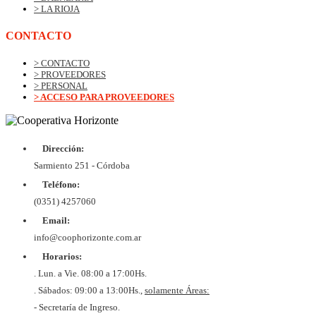
> LA RIOJA
CONTACTO
> CONTACTO
> PROVEEDORES
> PERSONAL
> ACCESO PARA PROVEEDORES
Dirección:
© Copyrig
Cooper
Sarmiento 251 - Córdoba
Horizo
Desarroll
Teléfono:
BtoB
Soluc
(0351) 4257060
Diex
COOPER
Email:
DE VIV
Y CON
info@coophorizonte.com.ar
HORIZ
Horarios:
LIMI
CUIT 
. Lun. a Vie. 08:00 a 17:00Hs.
637327
. Sábados: 09:00 a 13:00Hs.,
solamente Áreas:
- Secretaría de Ingreso.