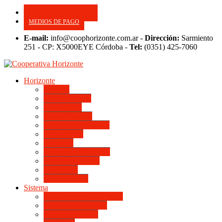
CONSULTE SU APORTE
MEDIOS DE PAGO
E-mail:
info@coophorizonte.com.ar -
Dirección:
Sarmiento
251 - CP: X5000EYE Córdoba -
Tel:
(0351) 425-7060
Horizonte
Noticias
Quienes somos
Autoridades
Asesor General
Magnitud Productiva
Planta Fabril
Periódico
Preguntas Frecuentes
Convenios Marco
Calendario
Institucionales
Sistema
Del Ingreso a la Escritura
Videos Informativos
Sistema en Video