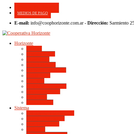
CONSULTE SU APORTE
MEDIOS DE PAGO
E-mail:
info@coophorizonte.com.ar -
Dirección:
Sarmiento 2
Horizonte
Noticias
Quienes somos
Autoridades
Asesor General
Magnitud Productiva
Planta Fabril
Periódico
Preguntas Frecuentes
Convenios Marco
Calendario
Institucionales
Sistema
Del Ingreso a la Escritura
Videos Informativos
Sistema en Video
Viviendas