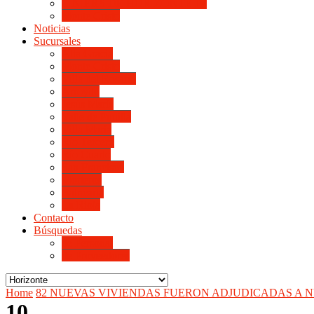
LINIERS DE HORIZONTE IV
Monte Cristo
Noticias
Sucursales
Alta Gracia
Monte Cristo
Villa del Rosario
Arroyito
Jesús María
Valle de Punilla
Villa María
Río Tercero
Río Cuarto
San Francisco
Morteros
Balnearia
La Rioja
Contacto
Búsquedas
de Personal
de Proveedores
Home
82 NUEVAS VIVIENDAS FUERON ADJUDICADAS A 
10