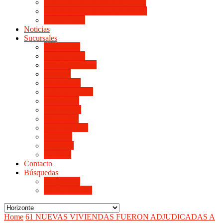
LINIERS DE HORIZONTE III
LINIERS DE HORIZONTE IV
Monte Cristo
Noticias
Sucursales
Alta Gracia
Monte Cristo
Villa del Rosario
Arroyito
Jesús María
Valle de Punilla
Villa María
Río Tercero
Río Cuarto
San Francisco
Morteros
Balnearia
La Rioja
Contacto
Búsquedas
de Personal
de Proveedores
Home
61 NUEVAS VIVIENDAS FUERON ADJUDICADAS A