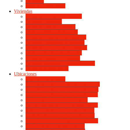
Viviendas
Mapa de Ubicaciones
Viviendas
Vivienda Compacta “Esquina”
Vivienda Compacta
Vivienda Básica “Esquina”
Vivienda Básica de dotación
Vivienda Económica de dotación
Vivienda Económica «Esquina»
Vivienda BLOCK BL «Esquina»
Vivienda Standard de dotación
Vivienda Standard «Esquina»
Vivienda Mejorada “Contemporánea”
Vivienda en lote propio
Ubicaciones
Mapa de Ubicaciones
VILLA RETIRO DE HORIZONTE IV
VILLA RETIRO DE HORIZONTE V
VILLA RETIRO DE HORIZONTE II
ITUZAINGÓ DE HORIZONTE
UNIVERSITARIO DE HORIZONTE
SANTA ISABEL DE HORIZONTE
DON BOSCO DE HORIZONTE III
BOULEVARES DE HORIZONTE III
CATÓLICA DE HORIZONTE