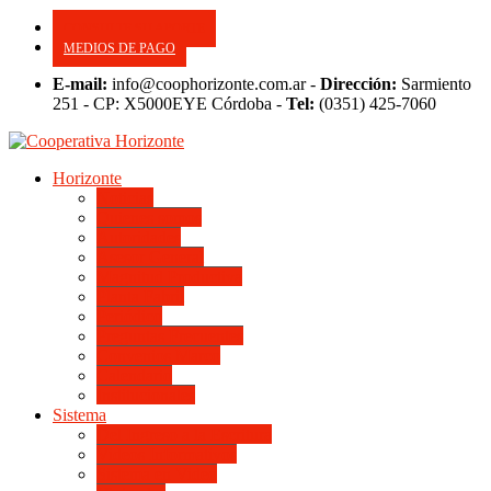
CONSULTE SU APORTE
MEDIOS DE PAGO
E-mail:
info@coophorizonte.com.ar -
Dirección:
Sarmiento
251 - CP: X5000EYE Córdoba -
Tel:
(0351) 425-7060
Horizonte
Noticias
Quienes somos
Autoridades
Asesor General
Magnitud Productiva
Planta Fabril
Periódico
Preguntas Frecuentes
Convenios Marco
Calendario
Institucionales
Sistema
Del Ingreso a la Escritura
Videos Informativos
Sistema en Video