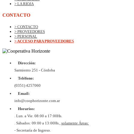
> LA RIOJA
CONTACTO
> CONTACTO
> PROVEEDORES
> PERSONAL
> ACCESO PARA PROVEEDORES
Dirección:
© Copyrig
Cooper
Sarmiento 251 - Córdoba
Horizo
Desarroll
Teléfono:
BtoB
Soluc
(0351) 4257060
Diex
COOPER
Email:
DE VIV
Y CON
info@coophorizonte.com.ar
HORIZ
Horarios:
LIMI
CUIT 
. Lun. a Vie. 08:00 a 17:00Hs.
637327
. Sábados: 09:00 a 13:00Hs.,
solamente Áreas:
- Secretaría de Ingreso.