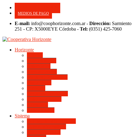
CONSULTE SU APORTE
MEDIOS DE PAGO
E-mail:
info@coophorizonte.com.ar -
Dirección:
Sarmiento
251 - CP: X5000EYE Córdoba -
Tel:
(0351) 425-7060
Horizonte
Noticias
Quienes somos
Autoridades
Asesor General
Magnitud Productiva
Planta Fabril
Periódico
Preguntas Frecuentes
Convenios Marco
Calendario
Institucionales
Sistema
Del Ingreso a la Escritura
Videos Informativos
Sistema en Video