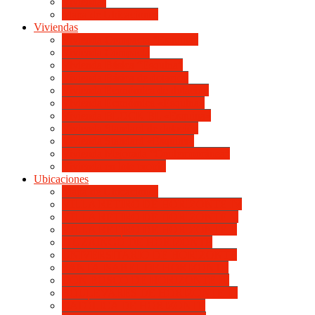
Viviendas
Mapa de Ubicaciones
Viviendas
Vivienda Compacta “Esquina”
Vivienda Compacta
Vivienda Básica “Esquina”
Vivienda Básica de dotación
Vivienda Económica de dotación
Vivienda Económica «Esquina»
Vivienda BLOCK BL «Esquina»
Vivienda Standard de dotación
Vivienda Standard «Esquina»
Vivienda Mejorada “Contemporánea”
Vivienda en lote propio
Ubicaciones
Mapa de Ubicaciones
VILLA RETIRO DE HORIZONTE IV
VILLA RETIRO DE HORIZONTE V
VILLA RETIRO DE HORIZONTE II
ITUZAINGÓ DE HORIZONTE
UNIVERSITARIO DE HORIZONTE
SANTA ISABEL DE HORIZONTE
DON BOSCO DE HORIZONTE III
BOULEVARES DE HORIZONTE III
CATÓLICA DE HORIZONTE