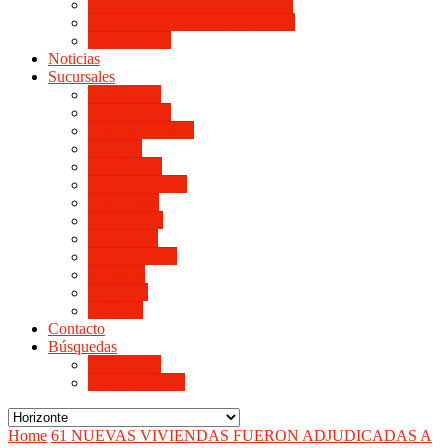
LINIERS DE HORIZONTE III
LINIERS DE HORIZONTE IV
Monte Cristo
Noticias
Sucursales
Alta Gracia
Monte Cristo
Villa del Rosario
Arroyito
Jesús María
Valle de Punilla
Villa María
Río Tercero
Río Cuarto
San Francisco
Morteros
Balnearia
La Rioja
Contacto
Búsquedas
de Personal
de Proveedores
Home
61 NUEVAS VIVIENDAS FUERON ADJUDICADAS A