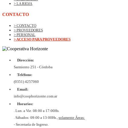
> LA RIOJA
CONTACTO
> CONTACTO
> PROVEEDORES
> PERSONAL
> ACCESO PARA PROVEEDORES
Dirección:
© Copyrig
Cooper
Sarmiento 251 - Córdoba
Horizo
Desarroll
Teléfono:
BtoB
Soluc
(0351) 4257060
Diex
COOPER
Email:
DE VIV
Y CON
info@coophorizonte.com.ar
HORIZ
Horarios:
LIMI
CUIT 
. Lun. a Vie. 08:00 a 17:00Hs.
637327
. Sábados: 09:00 a 13:00Hs.,
solamente Áreas:
- Secretaría de Ingreso.