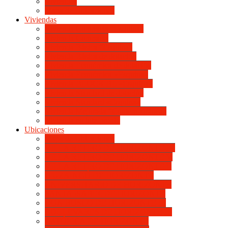
Viviendas
Mapa de Ubicaciones
Viviendas
Vivienda Compacta “Esquina”
Vivienda Compacta
Vivienda Básica “Esquina”
Vivienda Básica de dotación
Vivienda Económica de dotación
Vivienda Económica «Esquina»
Vivienda BLOCK BL «Esquina»
Vivienda Standard de dotación
Vivienda Standard «Esquina»
Vivienda Mejorada “Contemporánea”
Vivienda en lote propio
Ubicaciones
Mapa de Ubicaciones
VILLA RETIRO DE HORIZONTE IV
VILLA RETIRO DE HORIZONTE V
VILLA RETIRO DE HORIZONTE II
ITUZAINGÓ DE HORIZONTE
UNIVERSITARIO DE HORIZONTE
SANTA ISABEL DE HORIZONTE
DON BOSCO DE HORIZONTE III
BOULEVARES DE HORIZONTE III
CATÓLICA DE HORIZONTE