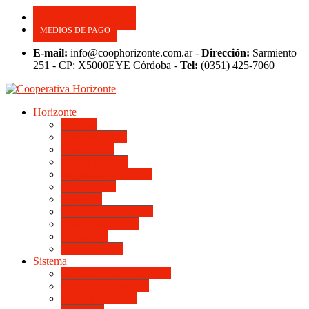
CONSULTE SU APORTE
MEDIOS DE PAGO
E-mail:
info@coophorizonte.com.ar -
Dirección:
Sarmiento
251 - CP: X5000EYE Córdoba -
Tel:
(0351) 425-7060
Horizonte
Noticias
Quienes somos
Autoridades
Asesor General
Magnitud Productiva
Planta Fabril
Periódico
Preguntas Frecuentes
Convenios Marco
Calendario
Institucionales
Sistema
Del Ingreso a la Escritura
Videos Informativos
Sistema en Video