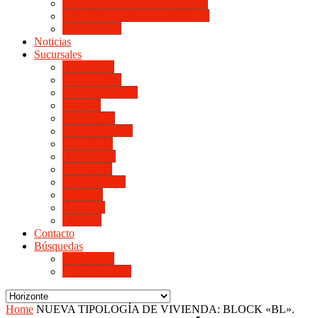
LINIERS DE HORIZONTE III
LINIERS DE HORIZONTE IV
Monte Cristo
Noticias
Sucursales
Alta Gracia
Monte Cristo
Villa del Rosario
Arroyito
Jesús María
Valle de Punilla
Villa María
Río Tercero
Río Cuarto
San Francisco
Morteros
Balnearia
La Rioja
Contacto
Búsquedas
de Personal
de Proveedores
Home
NUEVA TIPOLOGÍA DE VIVIENDA: BLOCK «BL».