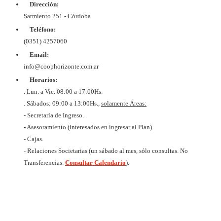
Dirección:
© Copyrig
Cooper
Sarmiento 251 - Córdoba
Horizo
Desarroll
Teléfono:
BtoB
Soluc
(0351) 4257060
Diex
COOPER
Email:
DE VIV
Y CON
info@coophorizonte.com.ar
HORIZ
Horarios:
LIMI
CUIT 
. Lun. a Vie. 08:00 a 17:00Hs.
637327
. Sábados: 09:00 a 13:00Hs.,
solamente Áreas:
- Secretaría de Ingreso.
- Asesoramiento (interesados en ingresar al Plan).
- Cajas.
- Relaciones Societarias (un sábado al mes, sólo consultas. No
Transferencias.
Consultar Calendario
).