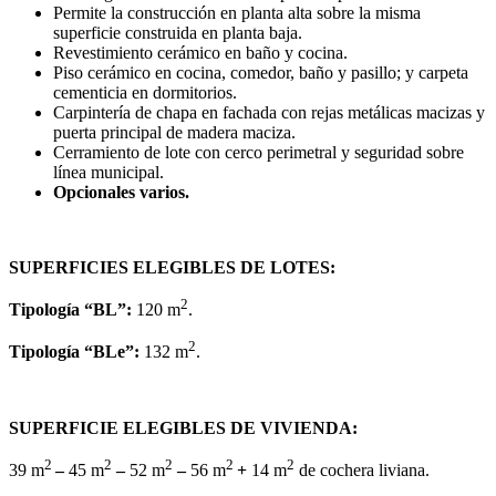
Permite la construcción en planta alta sobre la misma
superficie construida en planta baja.
Revestimiento cerámico en baño y cocina.
Piso cerámico en cocina, comedor, baño y pasillo; y carpeta
cementicia en dormitorios.
Carpintería de chapa en fachada con rejas metálicas macizas y
puerta principal de madera maciza.
Cerramiento de lote con cerco perimetral y seguridad sobre
línea municipal.
Opcionales varios.
SUPERFICIES ELEGIBLES DE LOTES:
2
Tipología “BL”:
120 m
.
2
Tipología “BLe”:
132 m
.
SUPERFICIE ELEGIBLES DE VIVIENDA:
2
2
2
2
2
39 m
–
45 m
–
52 m
–
56 m
+
14 m
de cochera liviana.