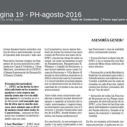
gina 19 - PH-agosto-2016
Tabla de Contenidos
Pulse aquí para v
n de HTML Básico
ASESORÍA GENERAL
cionar durante largos períodos con
La Cooperativa, pocos meses des-
nas Fracciones y que en realidad a
luz de obra o autogenerada, la cual
pués de lograr las respectivas aproba-
ellos corresponde ejecutar.
es bastante más precaria y más cara.
ciones de Proyecto por parte de la
•
EPEC, ejecuta las obras de redes in-
Ejecución bajo la dirección de la
Para mejor ilustrar citamos un frag-
ternas, tal como actualmente ocurre
EPEC y la co-operación con Hori-
mento de la nota periodística efec-
en Panamericano, Panamericano II,
zonte de Mega obras públicas de
tuada por Canal 8 Córdoba a
César
Plátanos y Gandhi de Horizonte; aun-
nexo eléctrico.
Martínez, presidente de la CEDUC
que existe también casos como Ca-
•
(C
á
mara Empresarial de Desarrollistas
rrara de Horizonte y Villa Retiro III
Facturación a tarifa Residencial
Urbanos Córdoba)
.
donde la obra pública exigida es de
Familiar (la mínima) para todos los
difícil ejecución para la Cooperativa
Adjudicatarios que habiten sus vi-
y/o insolventable económicamente
viendas a medida que les sean en-
Presentación periodística:
por su desproporción en relación a la
tregadas en cada Fracción, habida
“… EPEC no ha hecho la inver-
cantidad de viviendas a las que sumi-
cuenta que dichos consumos dejan
sión suficiente en los transfor-
nistra energía.
de ser “luz de obra”.
madores y esto genera que
mucha gente que vive en edifi-
Ante todas estas situaciones que
•
Inclusión de todas las Fracciones
cios nuevos
(o viviendas en el caso
afectan a nuestro normal desenvolvi-
de Horizonte en los Planes quin-
de Horizonte)
esté pagando una
miento y también al bolsillo del Aso-
quenales de electrificación de la
luz de obra que es mucho más
ciado, gestionamos y mantuvimos
EPEC, a los fines de facilitar que se
cara, pero además que se divide
recientemente una reunión con el Di-
amos debidamente suministrados
de manera igual entre todos los
rectorio y niveles Gerenciales superio-
del fluido eléctrico, llegado el mo-
Consorcistas...”
(aunque en Hori-
res de la EPEC, donde fuimos reci-
mento de construir y entregar vi-
zonte nos tomamos la molestia de
bidos con buena predisposición.
viendas.
medir casa por casa).
En conclusión, lo que estamos solici-
En fin, no estamos solicitando nin-
César Martínez:
“…EPEC desde
tando y en parte comenzando a con-
guna excepción; o nada que no co-