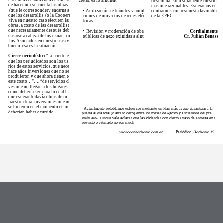
hace unos cuantos años ha dejado
cretar, es lo siguiente:
rresponda; sino solamente cuestiones
de hacer por su cuenta las obras
más que razonables. Esperamos en-
(que le corresponden)
y encarga a
•
Agilización de trámites y aproba-
contrarnos con respuesta favorable
que los desarrollistas
(o la Coopera-
ciones de proyectos de redes eléc-
de la EPEC.
tiva en nuestro caso)
ejecuten las
tricas.
obras, a costo de las desarrollistas
que necesariamente después deben
•
Revisión y moderación de obras
Cordialmente.
pasarse a cabeza de los usuarios
(o
públicas de nexo exigidas a algu-
Cr. Julián Benassi
los Asociados en nuestro caso)
y
bueno, esa es la situación”.
Cierre periodístico:
“Lo cierto es
que los perjudicados son los usua-
rios de estos servicios, que necesitan
hace años inversiones que no se
produjeron y que ahora tienen todo
este costo…”…. “de servicios cla-
ves que no llegan a los hogares
como debería ser, para lo cual habrá
que esperar todavía obras de in-
fraestructura, inversiones que nunca
se hicieron en el momento en que
“Actualmente redoblamos esfuerzos mediante un Plan más agresivo
que garantizará la
deberían haber ocurrido”.
puesta al día total (o atraso cero) entre los meses deAgosto y Diciembre del pre-
sente año;
aunque vale aclarar que las viviendas con cierto atraso de entrega en relac
previsto o estimado no son muchas”.
www.coophorizonte.com.ar
| Periódico
Horizonte 19