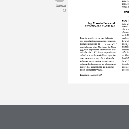
general
guro, p
Página
vergad
31
UN
U.P.1 
Ing. Marcelo Frascaroli
bido al
RESPONSABLE PLANTA FABRIL
manda d
obras e
plemen
en la b
En este sentido, ya se han definido
realiza
dos importantes inversiones como son
lerar e
la implementación de
la nueva U.P
ducir e
que fabricar
á
las Aberturas de Alumi-
galería
nio
, y un importante agregado de tec-
número
nología a la U.P.7, donde se producen
ción di
todas las armaduras de hierro que for-
moldes 
man parte estructural de la vivienda.
les (1/
Además, se encuentra en mejoras el
base).
sistema de iluminación en el perímetro
tecnolo
del predio, aumentando así la seguri-
queras
dad y su impacto visual.
poco ef
Periódico
Horizonte 32