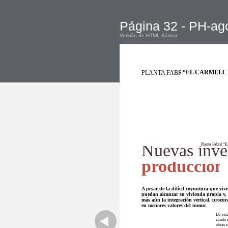
Página 32 - PH-ag
Versión de HTML Básico
“EL CARMELO
PLANTA FABRIL
Nuevas inve
Planta Fabril “
producción
A pesar de la difícil coyuntura que viv
puedan alcanzar su vivienda propia y, 
más aún la integración vertical, procu
en menores valores del inmueble.
De esta
zando p
obras e