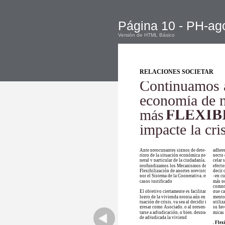
Página 10 - PH-ag
Versión de HTML Básico
RELACIONES SOCIETARIAS
Continuamos 
economía de n
FLEXIB
más
impacte la cri
Ante preocupantes signos de dete-
adhere
rioro de la situación económica ge-
pecto 
neral y particular de la ciudadanía,
celar 
profundizamos los Mecanismos de
efecto
Flexibilización de aportes previstos
decir 
por el Sistema de la Cooperativa, en
en c
–
casos justificados.
más po
compr
El objetivo ciertamente es facilitar el
que ca
logro de la vivienda propia aún en si-
mento
tuación de crisis, ya sea al decidir in-
utiliz
gresar como Asociado, o al presen-
su fav
tarse a adjudicación, o bien, después
micas 
de adjudicada la vivienda.
. Flex