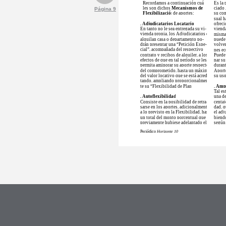
Recordamos a continuación cuá-
Es la 
les son dichos
Mecanismos de
ciado 
Página 9
Flexibilización
de aportes:
su co
sual h
. Adjudicatarios Locatarios
ofreci
En tanto no le sea entregada su vi-
vienda
vienda propia, los Adjudicatarios que
misma.
alquilan casa o departamento po-
puede 
drán presentar una “Petición Espe-
volver
cial”, acompañada del respectivo
nes ec
contrato y recibos de alquiler, a los
Puede 
efectos de que en tal período se les
nar s
permita aminorar su aporte respecto
durant
del comprometido, hasta un máximo
Aport
del valor locativo que se está acredi-
su uso
tando, ampliando proporcionalmen-
te su “Flexibilidad de Plan”.
. Amp
Tal es
. Autoflexibilidad
una de
Consiste en la posibilidad de retra-
centaj
sarse en los aportes, adicionalmente
dad, q
a lo previsto en la Flexibilidad, hasta
el adj
un total del monto porcentual que
biend
previamente hubiese adelantado el
según
Periódico
Horizonte 10